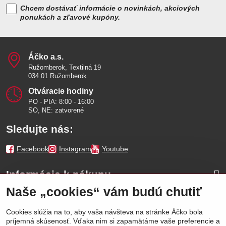
Chcem dostávať informácie o novinkách, akciových
ponukách a zľavové kupóny.
Áčko a​.s​.
Ružomberok, Textilná 19
034 01 Ružomberok
Otváracie hodiny
PO - PIA: 8:00 - 16:00
SO, NE: zatvorené
Sledujte nás:
Facebook
Instagram
Youtube
Informácie k nákupu
Naše „cookies“ vám budú chutiť
Naše značky
Cookies slúžia na to, aby vaša návšteva na stránke Áčko bola
príjemná skúsenosť. Vďaka nim si zapamätáme vaše preferencie a