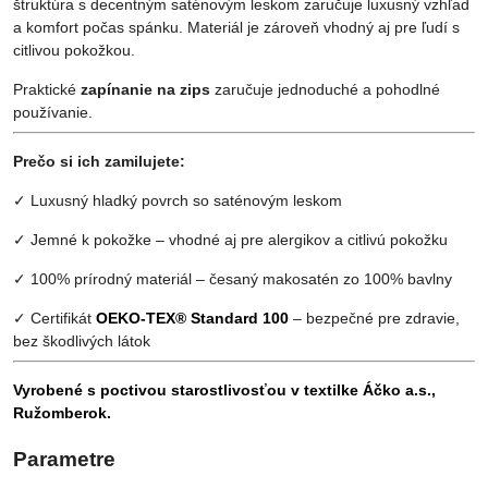
štruktúra s decentným saténovým leskom zaručuje luxusný vzhľad
a komfort počas spánku. Materiál je zároveň vhodný aj pre ľudí s
citlivou pokožkou.
Praktické
zapínanie na zips
zaručuje jednoduché a pohodlné
používanie.
Prečo si ich zamilujete:
✓ Luxusný hladký povrch so saténovým leskom
✓ Jemné k pokožke – vhodné aj pre alergikov a citlivú pokožku
✓ 100% prírodný materiál – česaný makosatén zo 100% bavlny
✓ Certifikát
OEKO-TEX® Standard 100
– bezpečné pre zdravie,
bez škodlivých látok
Vyrobené s poctivou starostlivosťou v textilke Áčko a.s.,
Ružomberok.
Parametre