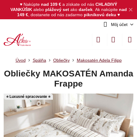
♥ Nakúpte
nad 109 €
a získate od nás
CHLADIVÝ
✕
VANKÚŠIK
alebo
plážový set
ako
darček
.
Ak nakúpite
nad
149 €
, dostanete od nás zadarmo
piknikovú deku
♥
Môj účet
Úvod
Spálňa
Obliečky
Makosatén Adela Filipp
Obliečky MAKOSATÉN Amanda
Frappe
⭐ Luxusné spracovanie ⭐