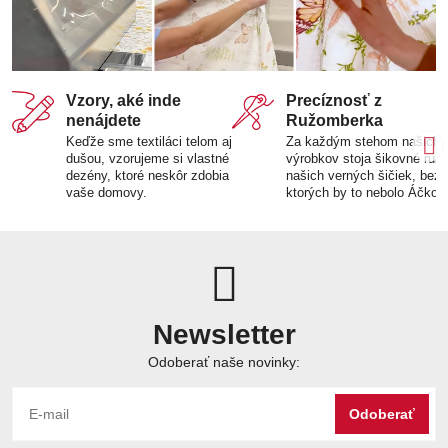
Vzory, aké inde
Precíznosť z
nenájdete
Ružomberka
Keďže sme textiláci telom aj
Za každým stehom našich
dušou, vzorujeme si vlastné
výrobkov stoja šikovné ruk
dezény, ktoré neskôr zdobia
našich verných šičiek, bez
vaše domovy.
ktorých by to nebolo Áčko.
Newsletter
Odoberať naše novinky:
Odoberať