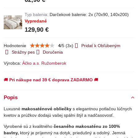
Typ balenia:
Darčekové balenie: 2x (70x90, 140x200)
Vypredané
129,90 €
Hodnotenie
4
/
5
(
3
x)
Pridať k Obľúbeným
Strážny pes
Doručenia
Výrobca:
Áčko a.s. Ružomberok
🚚
Pri nákupe nad 39 € doprava ZADARMO
🚚
Popis
Luxusné
makosaténové obliečky
s elegantnou potlačou lúčnych
kvetov a prúžkov dodajú vašej spálni štýl a nadčasovosť.
Vyrobené sú z kvalitného
česaného makosaténu zo 100%
bavlny,
ktorý je príjemný na dotyk, priedušný a odolný. Jemná