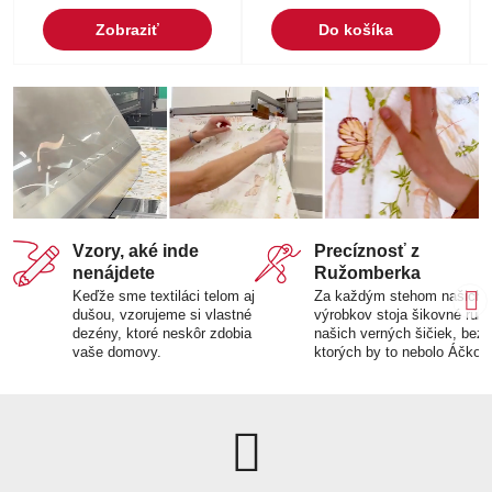
Zobraziť
Do košíka
Vzory, aké inde
Precíznosť z
nenájdete
Ružomberka
Keďže sme textiláci telom aj
Za každým stehom našich
dušou, vzorujeme si vlastné
výrobkov stoja šikovné ruk
dezény, ktoré neskôr zdobia
našich verných šičiek, bez
vaše domovy.
ktorých by to nebolo Áčko.