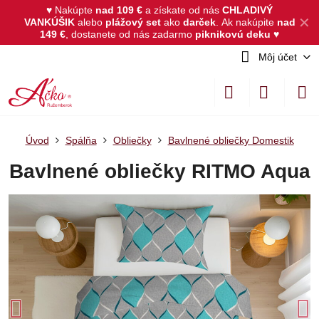
♥ Nakúpte
nad 109 €
a získate od nás
CHLADIVÝ
✕
VANKÚŠIK
alebo
plážový set
ako
darček
.
Ak nakúpite
nad
149 €
, dostanete od nás zadarmo
piknikovú deku
♥
Môj účet
Úvod
Spálňa
Obliečky
Bavlnené obliečky Domestik
Bavlnené obliečky RITMO Aqua