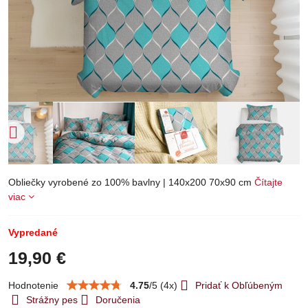
Obliečky vyrobené zo 100% bavlny | 140x200 70x90 cm
Čítajte
viac
Vypredané
19,90 €
Hodnotenie
4.75
/
5
(
4
x)
Pridať k Obľúbeným
Strážny pes
Doručenia