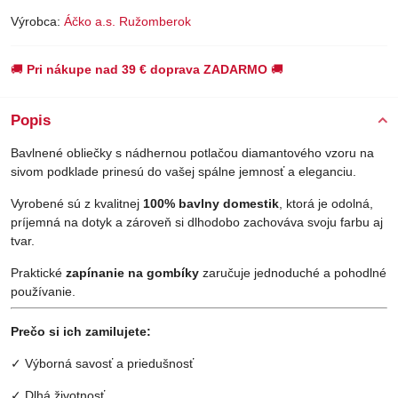
Výrobca:
Áčko a.s. Ružomberok
🚚
Pri nákupe nad 39 € doprava ZADARMO
🚚
Popis
Bavlnené obliečky s nádhernou potlačou diamantového vzoru na
sivom podklade prinesú do vašej spálne jemnosť a eleganciu.
Vyrobené sú z kvalitnej
100% bavlny domestik
, ktorá je odolná,
príjemná na dotyk a zároveň si dlhodobo zachováva svoju farbu aj
tvar.
Praktické
zapínanie na gombíky
zaručuje jednoduché a pohodlné
používanie.
Prečo si ich zamilujete:
✓ Výborná savosť a priedušnosť
✓ Dlhá životnosť