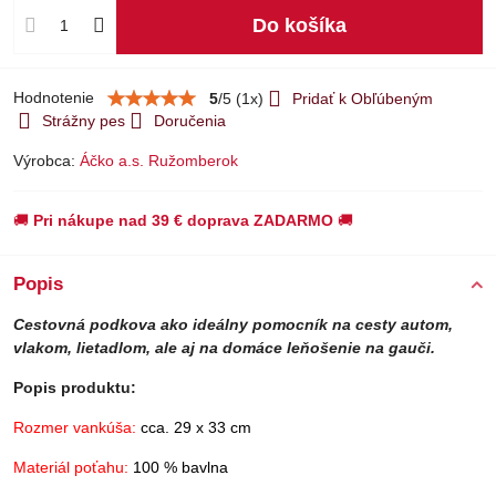
Do košíka
Hodnotenie
5
/
5
(
1
x)
Pridať k Obľúbeným
Strážny pes
Doručenia
Výrobca:
Áčko a.s. Ružomberok
🚚
Pri nákupe nad 39 € doprava ZADARMO
🚚
Popis
Cestovná podkova ako ideálny pomocník na cesty autom,
vlakom, lietadlom, ale aj na domáce leňošenie na gauči.
Popis produktu:
Rozmer vankúša:
cca. 29 x 33 cm
Materiál poťahu:
100 % bavlna