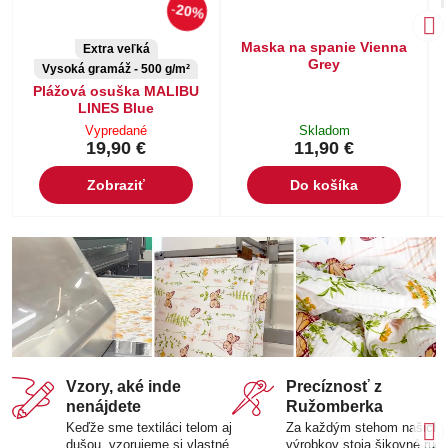
20%
Maska na spanie Vienna
Extra veľká
Grey
Vysoká gramáž - 500 g/m²
Plážová osuška MALIBU
LINES Blue
Vypredané
Skladom
19,90 €
11,90 €
Zobraziť
Do košíka
Vzory, aké inde
Precíznosť z
nenájdete
Ružomberka
Keďže sme textiláci telom aj
Za každým stehom našich
dušou, vzorujeme si vlastné
výrobkov stoja šikovné ruk