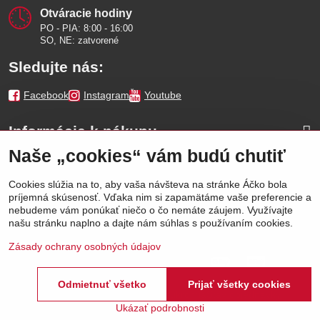
Otváracie hodiny
PO - PIA: 8:00 - 16:00
SO, NE: zatvorené
Sledujte nás:
Facebook
Instagram
Youtube
Informácie k nákupu
Naše „cookies“ vám budú chutiť
Naše značky
Cookies slúžia na to, aby vaša návšteva na stránke Áčko bola
príjemná skúsenosť. Vďaka nim si zapamätáme vaše preferencie a
Výhody
nebudeme vám ponúkať niečo o čo nemáte záujem. Využívajte
našu stránku naplno a dajte nám súhlas s používaním cookies.
Zásady ochrany osobných údajov
Odmietnuť všetko
Prijať všetky cookies
©
2026
Áčko a.s.
Predvoľby súkromia
Stav objednávky
Ukázať podrobnosti
Vytvorené pomocou:
BiznisWeb.sk