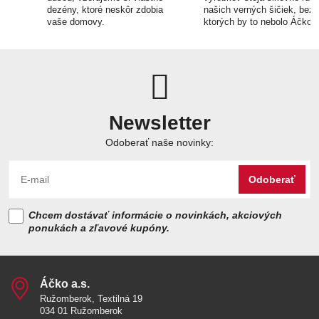
dezény, ktoré neskôr zdobia
našich verných šičiek, bez
vaše domovy.
ktorých by to nebolo Áčko.
Newsletter
Odoberať naše novinky:
Odoberať
Chcem dostávať informácie o novinkách, akciových
ponukách a zľavové kupóny.
Áčko a​.s​.
Ružomberok, Textilná 19
034 01 Ružomberok