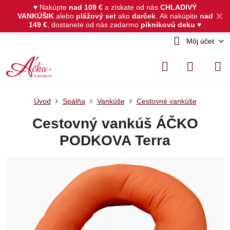
♥ Nakúpte
nad 109 €
a získate od nás
CHLADIVÝ
✕
VANKÚŠIK
alebo
plážový set
ako
darček
.
Ak nakúpite
nad
149 €
, dostanete od nás zadarmo
piknikovú deku
♥
Môj účet
Úvod
Spálňa
Vankúše
Cestovné vankúše
Cestovný vankúš ÁČKO
PODKOVA Terra