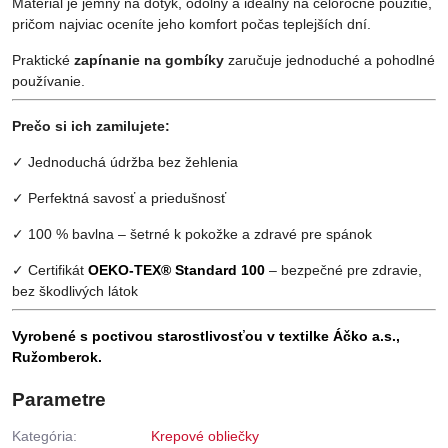
Materiál je jemný na dotyk, odolný a ideálny na celoročné použitie,
pričom najviac oceníte jeho komfort počas teplejších dní.
Praktické
zapínanie na gombíky
zaručuje jednoduché a pohodlné
používanie.
Prečo si ich zamilujete:
✓ Jednoduchá údržba bez žehlenia
✓ Perfektná savosť a priedušnosť
✓ 100 % bavlna – šetrné k pokožke a zdravé pre spánok
✓ Certifikát
OEKO-TEX® Standard 100
– bezpečné pre zdravie,
bez škodlivých látok
Vyrobené s poctivou starostlivosťou v textilke Áčko a.s.,
Ružomberok.
Parametre
Kategória:
Krepové obliečky