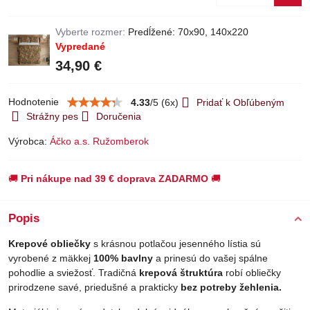
Vyberte rozmer:
Predĺžené: 70x90, 140x220
Vypredané
34,90 €
Hodnotenie
4.33
/
5
(
6
x)
Pridať k Obľúbeným
Strážny pes
Doručenia
Výrobca:
Áčko a.s. Ružomberok
🚚
Pri nákupe nad 39 € doprava ZADARMO
🚚
Popis
Krepové obliečky
s krásnou potlačou jesenného lístia sú
vyrobené z mäkkej
100% bavlny
a prinesú do vašej spálne
pohodlie a sviežosť. Tradičná
krepová štruktúra
robí obliečky
prirodzene savé, priedušné a prakticky
bez potreby žehlenia.