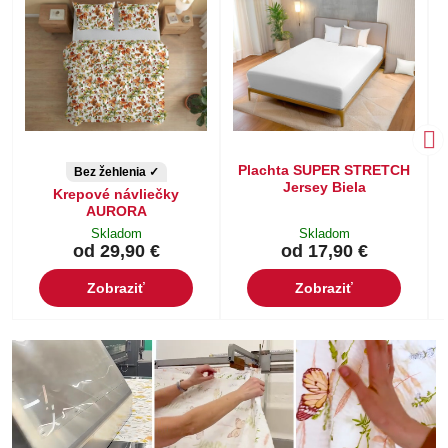
Plachta SUPER STRETCH
Bez žehlenia ✓
Jersey Biela
Krepové návliečky
AURORA
Skladom
Skladom
od 29,90 €
od 17,90 €
Zobraziť
Zobraziť