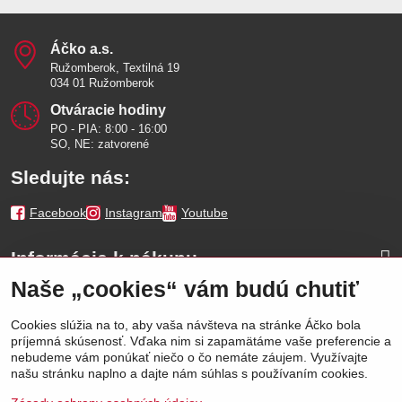
Áčko a​.s​.
Ružomberok, Textilná 19
034 01 Ružomberok
Otváracie hodiny
PO - PIA: 8:00 - 16:00
SO, NE: zatvorené
Sledujte nás:
Facebook
Instagram
Youtube
Informácie k nákupu
Naše „cookies“ vám budú chutiť
Naše značky
Cookies slúžia na to, aby vaša návšteva na stránke Áčko bola
príjemná skúsenosť. Vďaka nim si zapamätáme vaše preferencie a
Výhody
nebudeme vám ponúkať niečo o čo nemáte záujem. Využívajte
našu stránku naplno a dajte nám súhlas s používaním cookies.