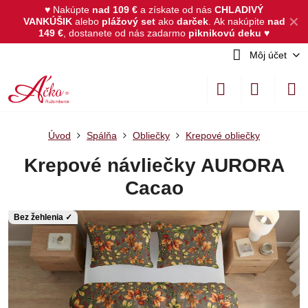
♥ Nakúpte
nad 109 €
a získate od nás
CHLADIVÝ
✕
VANKÚŠIK
alebo
plážový set
ako
darček
.
Ak nakúpite
nad
149 €
, dostanete od nás zadarmo
piknikovú deku
♥
Môj účet
Úvod
Spálňa
Obliečky
Krepové obliečky
Krepové návliečky AURORA
Cacao
Bez žehlenia ✓