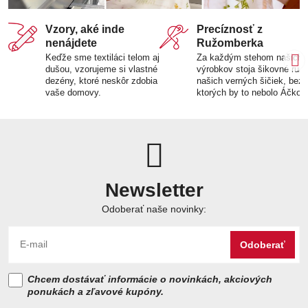
Vzory, aké inde
Precíznosť z
nenájdete
Ružomberka
Keďže sme textiláci telom aj
Za každým stehom našich
dušou, vzorujeme si vlastné
výrobkov stoja šikovné ruk
dezény, ktoré neskôr zdobia
našich verných šičiek, bez
vaše domovy.
ktorých by to nebolo Áčko.
Newsletter
Odoberať naše novinky:
Odoberať
Chcem dostávať informácie o novinkách, akciových
ponukách a zľavové kupóny.