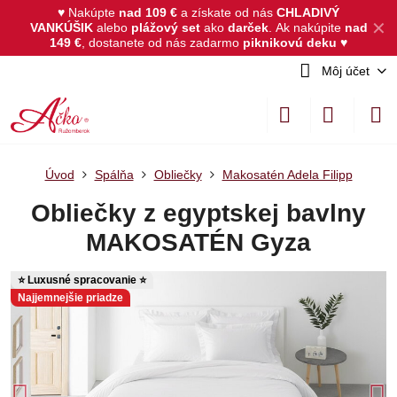
♥ Nakúpte
nad 109 €
a získate od nás
CHLADIVÝ
✕
VANKÚŠIK
alebo
plážový set
ako
darček
.
Ak nakúpite
nad
149 €
, dostanete od nás zadarmo
piknikovú deku
♥
Môj účet
Úvod
Spálňa
Obliečky
Makosatén Adela Filipp
Obliečky z egyptskej bavlny
MAKOSATÉN Gyza
⭐ Luxusné spracovanie ⭐
Najjemnejšie priadze