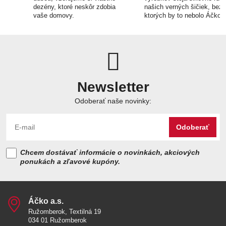
dezény, ktoré neskôr zdobia
našich verných šičiek, bez
vaše domovy.
ktorých by to nebolo Áčko.
Newsletter
Odoberať naše novinky:
Odoberať
Chcem dostávať informácie o novinkách, akciových
ponukách a zľavové kupóny.
Áčko a​.s​.
Ružomberok, Textilná 19
034 01 Ružomberok