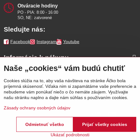
Otváracie hodiny
PO - PIA: 8:00 - 16:00
SO, NE: zatvorené
Sledujte nás:
Facebook
Instagram
Youtube
Informácie k nákupu
Naše „cookies“ vám budú chutiť
Naše značky
Cookies slúžia na to, aby vaša návšteva na stránke Áčko bola
príjemná skúsenosť. Vďaka nim si zapamätáme vaše preferencie a
Výhody
nebudeme vám ponúkať niečo o čo nemáte záujem. Využívajte
našu stránku naplno a dajte nám súhlas s používaním cookies.
Zásady ochrany osobných údajov
Odmietnuť všetko
Prijať všetky cookies
©
2026
Áčko a.s.
Predvoľby súkromia
Stav objednávky
Ukázať podrobnosti
Vytvorené pomocou:
BiznisWeb.sk