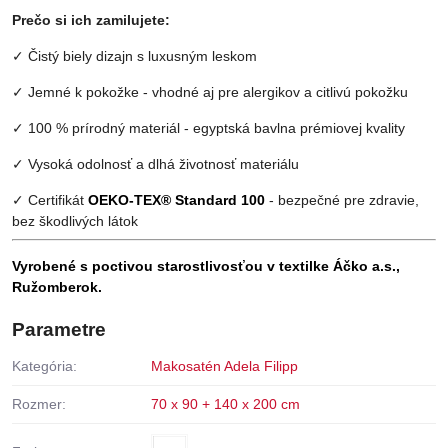
Prečo si ich zamilujete:
✓ Čistý biely dizajn s luxusným leskom
✓ Jemné k pokožke - vhodné aj pre alergikov a citlivú pokožku
✓ 100 % prírodný materiál - egyptská bavlna prémiovej kvality
✓ Vysoká odolnosť a dlhá životnosť materiálu
✓ Certifikát
OEKO-TEX® Standard 100
- bezpečné pre zdravie,
bez škodlivých látok
Vyrobené s poctivou starostlivosťou v textilke Áčko a.s.,
Ružomberok.
Parametre
Kategória:
Makosatén Adela Filipp
Rozmer:
70 x 90 + 140 x 200 cm