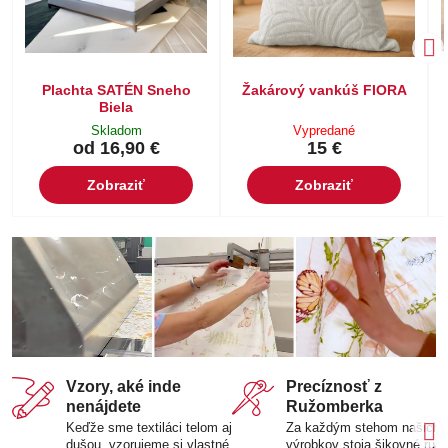
Plachta SATÉN Sneho
Žakárový vankúš FIORA
Biela
Skladom
Vypredané
od 16,90 €
15 €
Zobraziť
Zobraziť
Vzory, aké inde
Precíznosť z
nenájdete
Ružomberka
Keďže sme textiláci telom aj
Za každým stehom našich
dušou, vzorujeme si vlastné
výrobkov stoja šikovné ruk