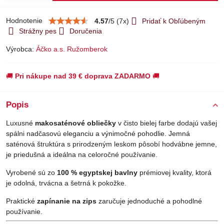
Hodnotenie
4.57
/
5
(
7
x)
Pridať k Obľúbeným
Strážny pes
Doručenia
Výrobca:
Áčko a.s. Ružomberok
🚚
Pri nákupe nad 39 € doprava ZADARMO
🚚
Popis
Luxusné
makosaténové obliečky
v čisto bielej farbe dodajú vašej
spálni nadčasovú eleganciu a výnimočné pohodlie. Jemná
saténová štruktúra s prirodzeným leskom pôsobí hodvábne jemne,
je priedušná a ideálna na celoročné používanie.
Vyrobené sú zo
100 % egyptskej bavlny
prémiovej kvality, ktorá
je odolná, trvácna a šetrná k pokožke.
Praktické
zapínanie na zips
zaručuje jednoduché a pohodlné
používanie.