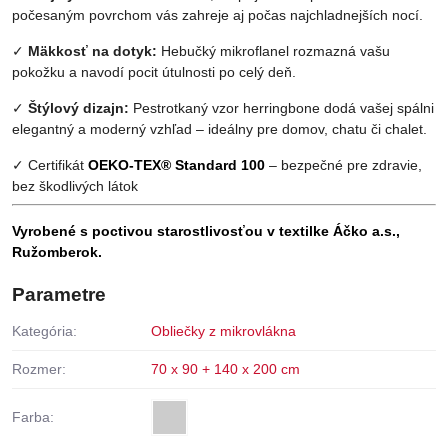
počesaným povrchom vás zahreje aj počas najchladnejších nocí.
✓
Mäkkosť na dotyk:
Hebučký mikroflanel rozmazná vašu
pokožku a navodí pocit útulnosti po celý deň.
✓
Štýlový dizajn:
Pestrotkaný vzor herringbone dodá vašej spálni
elegantný a moderný vzhľad – ideálny pre domov, chatu či chalet.
✓ Certifikát
OEKO-TEX® Standard 100
– bezpečné pre zdravie,
bez škodlivých látok
Vyrobené s poctivou starostlivosťou v textilke Áčko a.s.,
Ružomberok.
Parametre
Kategória:
Obliečky z mikrovlákna
Rozmer:
70 x 90 + 140 x 200 cm
Farba: