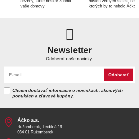
dezény, ktoré neskôr zdobia
našich verných šičiek, bez
vaše domovy.
ktorých by to nebolo Áčko.
Newsletter
Odoberať naše novinky:
Odoberať
Chcem dostávať informácie o novinkách, akciových
ponukách a zľavové kupóny.
Áčko a​.s​.
Ružomberok, Textilná 19
034 01 Ružomberok