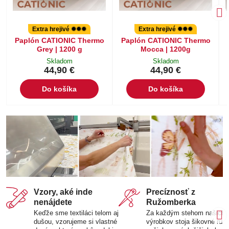
Extra hrejivé ✹✹✹
Extra hrejivé ✹✹✹
Paplón CATIONIC Thermo
Paplón CATIONIC Thermo
Grey | 1200 g
Mocca | 1200g
Skladom
Skladom
44,90 €
44,90 €
Do košíka
Do košíka
Vzory, aké inde
Precíznosť z
nenájdete
Ružomberka
Keďže sme textiláci telom aj
Za každým stehom našich
dušou, vzorujeme si vlastné
výrobkov stoja šikovné ruk