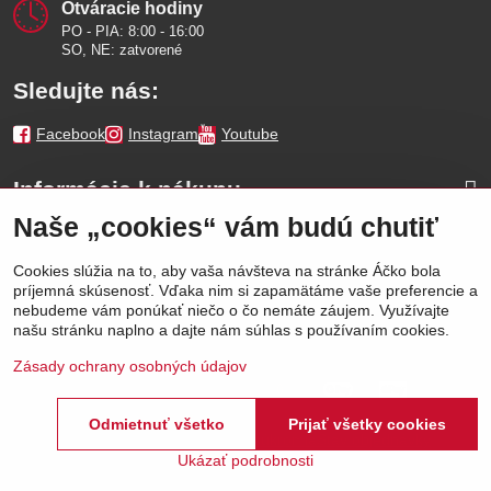
Otváracie hodiny
PO - PIA: 8:00 - 16:00
SO, NE: zatvorené
Sledujte nás:
Facebook
Instagram
Youtube
Informácie k nákupu
Naše „cookies“ vám budú chutiť
Naše značky
Cookies slúžia na to, aby vaša návšteva na stránke Áčko bola
príjemná skúsenosť. Vďaka nim si zapamätáme vaše preferencie a
Výhody
nebudeme vám ponúkať niečo o čo nemáte záujem. Využívajte
našu stránku naplno a dajte nám súhlas s používaním cookies.
Zásady ochrany osobných údajov
Odmietnuť všetko
Prijať všetky cookies
©
2026
Áčko a.s.
Predvoľby súkromia
Stav objednávky
Ukázať podrobnosti
Vytvorené pomocou:
BiznisWeb.sk