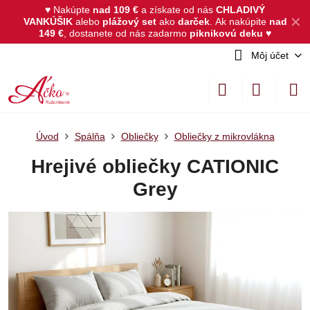
♥ Nakúpte
nad 109 €
a získate od nás
CHLADIVÝ
✕
VANKÚŠIK
alebo
plážový set
ako
darček
.
Ak nakúpite
nad
149 €
, dostanete od nás zadarmo
piknikovú deku
♥
Môj účet
Úvod
Spálňa
Obliečky
Obliečky z mikrovlákna
Hrejivé obliečky CATIONIC
Grey