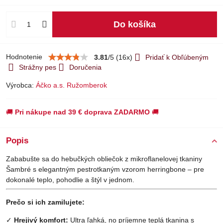
Do košíka
Hodnotenie
3.81
/
5
(
16
x)
Pridať k Obľúbeným
Strážny pes
Doručenia
Výrobca:
Áčko a.s. Ružomberok
🚚
Pri nákupe nad 39 € doprava ZADARMO
🚚
Popis
Zababušte sa do hebučkých obliečok z mikroflanelovej tkaniny
Šambré s elegantným pestrotkaným vzorom herringbone – pre
dokonalé teplo, pohodlie a štýl v jednom.
Prečo si ich zamilujete:
✓
Hrejivý komfort:
Ultra ľahká, no príjemne teplá tkanina s