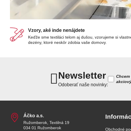
Vzory, aké inde nenájdete
Keďže sme textiláci telom aj dušou, vzorujeme si vlastn
dezény, ktoré neskôr zdobia vaše domovy.
Newsletter
Chcem 
akciov
Odoberať naše novinky:
Áčko a​.s​.
Informác
Ružomberok, Textilná 19
034 01 Ružomberok
Obchodné po