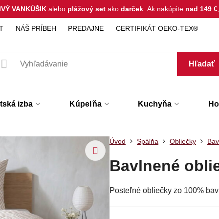
IVÝ VANKÚŠIK
alebo
plážový set
ako
darček
.
Ak nakúpite
nad 149 €
T
NÁŠ PRÍBEH
PREDAJNE
CERTIFIKÁT OEKO-TEX®
Hľadať
tská izba
Kúpeľňa
Kuchyňa
Hot
Úvod
Spálňa
Obliečky
Bav
Bavlnené obl
Posteľné obliečky zo 100% bav