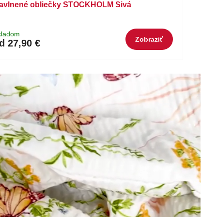
avlnené obliečky STOCKHOLM Sivá
kladom
Zobraziť
d 27,90 €