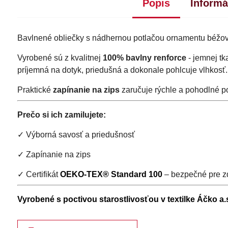
Popis
Informá
Bavlnené obliečky s nádhernou potlačou ornamentu béžovej
Vyrobené sú z kvalitnej
100% bavlny renforce
- jemnej tk
príjemná na dotyk, priedušná a dokonale pohlcuje vlhkosť.
Praktické
zapínanie na zips
zaručuje rýchle a pohodlné p
Prečo si ich zamilujete:
✓ Výborná savosť a priedušnosť
✓ Zapínanie na zips
✓ Certifikát
OEKO-TEX® Standard 100
– bezpečné pre zd
Vyrobené s poctivou starostlivosťou v textilke Áčko a