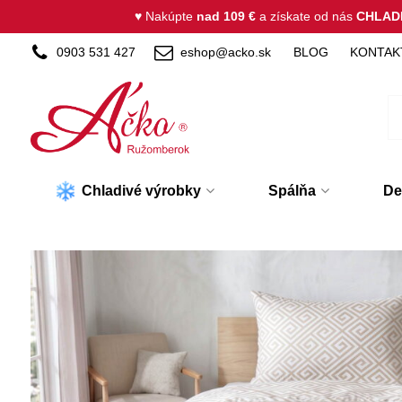
♥ Nakúpte
nad 109 €
a získate od nás
CHLAD
0903 531 427
eshop@acko.sk
BLOG
KONTAK
Chladivé výrobky
Spálňa
De