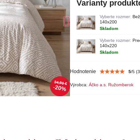
Varianty produkt
Vyberte rozmer:
Bež
140x200
Skladom
Vyberte rozmer:
Pre
140x220
Skladom
Hodnotenie
5
/
5
(
3
34,90 €
Výrobca:
Áčko a.s. Ružomberok
20%