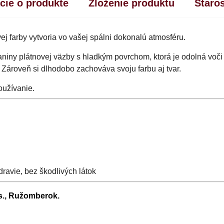
cie o produkte
Zloženie produktu
Staro
 farby vytvoria vo vašej spálni dokonalú atmosféru.
aniny plátnovej väzby s hladkým povrchom, ktorá je odolná voči
 Zároveň si dlhodobo zachováva svoju farbu aj tvar.
oužívanie.
ravie, bez škodlivých látok
.s., Ružomberok.