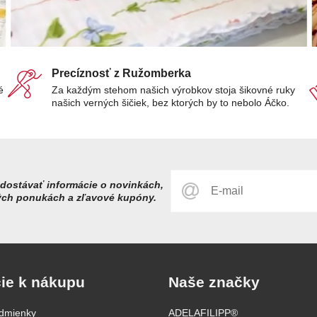
Precíznosť z Ružomberka
é
Za každým stehom našich výrobkov stoja šikovné ruky
našich verných šičiek, bez ktorých by to nebolo Áčko.
dostávať informácie o novinkách,
ých ponukách a zľavové kupóny.
ie k nákupu
Naše značky
dmienky
ADELAFILIPP®