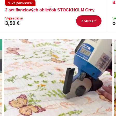
B
% Za polovicu %
2 set flanelových obliečok STOCKHOLM Grey
Vypredané
S
Zobraziť
3,50 €
o