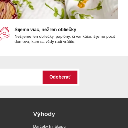
Šijeme viac, než len obliečky
Nešijeme len obliečky, paplóny, či vankúše, šijeme pocit
domova, kam sa vždy radi vrátite.
Odoberať
Výhody
Darčeky k nákupu