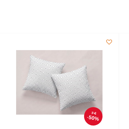
7 €
50%