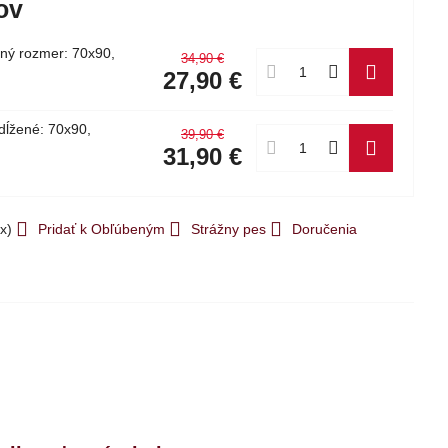
ov
ný rozmer: 70x90,
34,90 €
27,90 €
dĺžené: 70x90,
39,90 €
31,90 €
x)
Pridať k Obľúbeným
Strážny pes
Doručenia