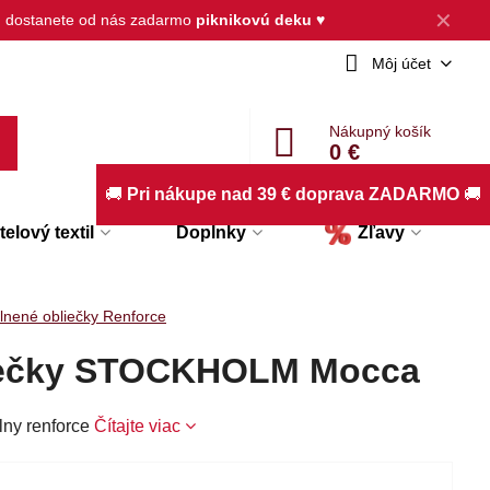
✕
, dostanete od nás zadarmo
piknikovú deku
♥
Môj účet
Nákupný košík
0 €
🚚
Pri nákupe nad 39 € doprava ZADARMO
🚚
elový textil
Doplnky
Zľavy
lnené obliečky Renforce
iečky STOCKHOLM Mocca
lny renforce
Čítajte viac