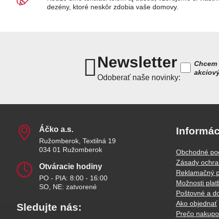
dezény, ktoré neskôr zdobia vaše domovy.
Newsletter
Chcem 
akciov
Odoberať naše novinky:
Áčko a​.s​.
Informác
Ružomberok, Textilná 19
034 01 Ružomberok
Obchodné po
Zásady ochra
Otváracie hodiny
Reklamačný p
PO - PIA: 8:00 - 16:00
Možnosti plat
SO, NE: zatvorené
Poštovné a d
Ako objednať
Sledujte nás:
Prečo nakupo