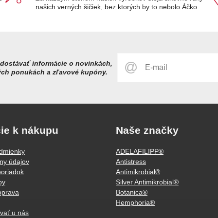
našich verných šičiek, bez ktorých by to nebolo Áčko.
dostávať informácie o novinkách,
ých ponukách a zľavové kupóny.
ie k nákupu
Naše značky
dmienky
ADELAFILIPP®
ny údajov
Antistress
oriadok
Antimikrobial®
by
Silver Antimikrobial®
oprava
Botanica®
Hemphoria®
vať u nás