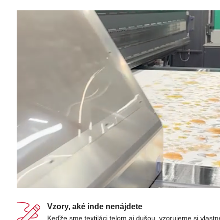
Vzory, aké inde nenájdete
Keďže sme textiláci telom aj dušou, vzorujeme si vlastn