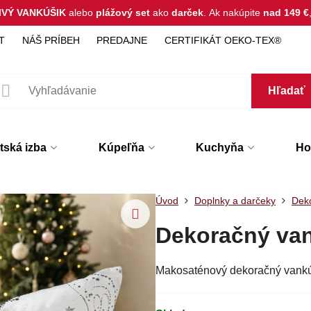
IVÝ VANKÚŠIK
alebo
plážový set
ako
darček
.
Ak nakúpite
nad 149 €
T
NÁŠ PRÍBEH
PREDAJNE
CERTIFIKÁT OEKO-TEX®
Hľadať
tská izba
Kúpeľňa
Kuchyňa
Hot
Úvod
Doplnky a darčeky
Dek
Dekoračný va
Makosaténový dekoračný vankú