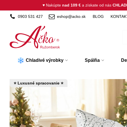
♥ Nakúpte
nad 109 €
a získate od nás
CHLAD
0903 531 427
eshop@acko.sk
BLOG
KONTAK
Chladivé výrobky
Spálňa
De
⭐ Luxusné spracovanie ⭐