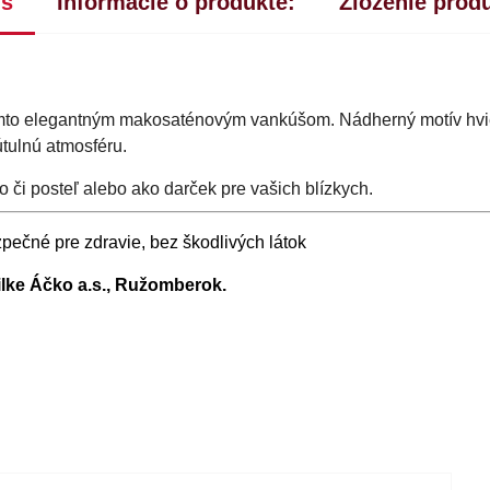
is
Informácie o produkte:
Zloženie prod
mto elegantným makosaténovým vankúšom. Nádherný motív hvie
útulnú atmosféru.
o či posteľ alebo ako darček pre vašich blízkych.
pečné pre zdravie, bez škodlivých látok
ilke Áčko a.s., Ružomberok.