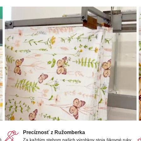
Precíznosť z Ružomberka
é
Za každým stehom našich výrobkov stoja šikovné ruky