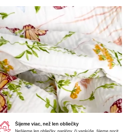
Šijeme viac, než len obliečky
Nešijeme len obliečky, paplóny, či vankúše, šijeme pocit