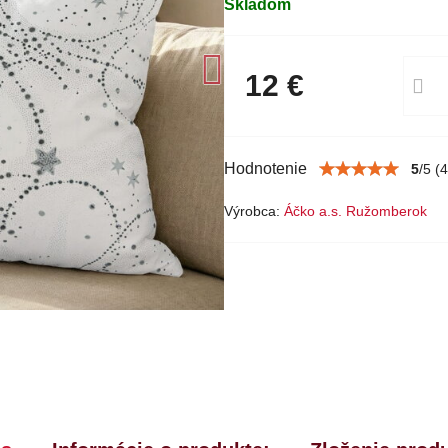
Skladom
12 €
Hodnotenie
5
/
5
(
4
Výrobca:
Áčko a.s. Ružomberok