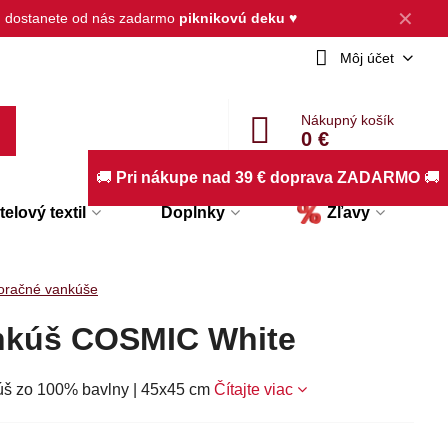
✕
, dostanete od nás zadarmo
piknikovú deku
♥
Môj účet
Nákupný košík
0 €
🚚
Pri nákupe nad 39 € doprava ZADARMO
🚚
elový textil
Doplnky
Zľavy
oračné vankúše
nkúš COSMIC White
š zo 100% bavlny | 45x45 cm
Čítajte viac