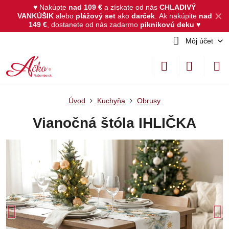
♥ Nakúpte
nad 109 €
a získate od nás
CHLADIVÝ
✕
VANKÚŠIK
alebo
plážový set
ako
darček
.
Ak nakúpite
nad
149 €
, dostanete od nás zadarmo
piknikovú deku
♥
Môj účet
Úvod
Kuchyňa
Obrusy
Vianočná štóla IHLIČKA