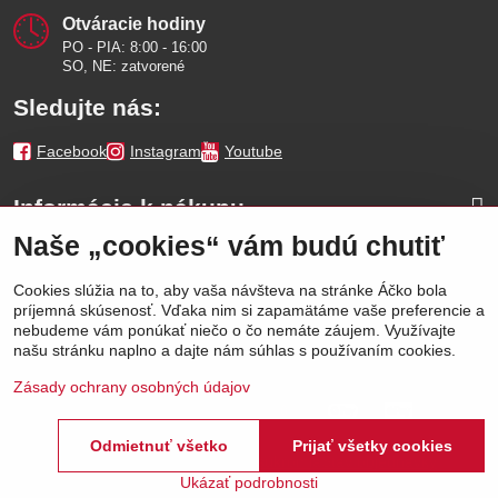
Otváracie hodiny
PO - PIA: 8:00 - 16:00
SO, NE: zatvorené
Sledujte nás:
Facebook
Instagram
Youtube
Informácie k nákupu
Naše „cookies“ vám budú chutiť
Naše značky
Cookies slúžia na to, aby vaša návšteva na stránke Áčko bola
príjemná skúsenosť. Vďaka nim si zapamätáme vaše preferencie a
Výhody
nebudeme vám ponúkať niečo o čo nemáte záujem. Využívajte
našu stránku naplno a dajte nám súhlas s používaním cookies.
Zásady ochrany osobných údajov
Odmietnuť všetko
Prijať všetky cookies
©
2026
Áčko a.s.
Predvoľby súkromia
Stav objednávky
Ukázať podrobnosti
Vytvorené pomocou:
BiznisWeb.sk