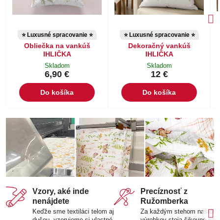
⭐ Luxusné spracovanie ⭐
⭐ Luxusné spracovanie ⭐
Obliečka na vankúš
Dekoračný vankúš
IHLIČKA
IHLIČKA
Skladom
Skladom
6,90 €
12 €
Do košíka
Do košíka
Vzory, aké inde
Precíznosť z
nenájdete
Ružomberka
Keďže sme textiláci telom aj
Za každým stehom našich
dušou, vzorujeme si vlastné
výrobkov stoja šikovné ruk