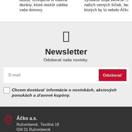
dezény, ktoré neskôr zdobia
našich verných šičiek, bez
vaše domovy.
ktorých by to nebolo Áčko.
Newsletter
Odoberať naše novinky:
Odoberať
Chcem dostávať informácie o novinkách, akciových
ponukách a zľavové kupóny.
Áčko a​.s​.
Ružomberok, Textilná 19
034 01 Ružomberok