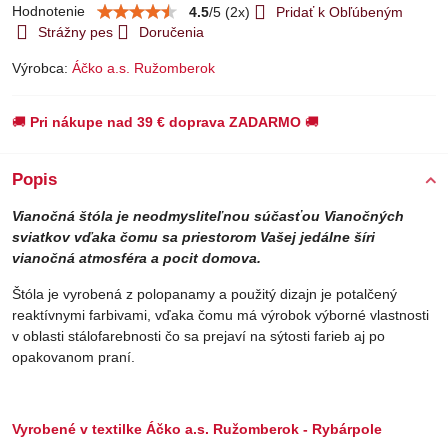
Hodnotenie
4.5
/
5
(
2
x)
Pridať k Obľúbeným
Strážny pes
Doručenia
Výrobca:
Áčko a.s. Ružomberok
🚚
Pri nákupe nad 39 € doprava ZADARMO
🚚
Popis
Vianočná štóla je neodmysliteľnou súčasťou Vianočných
sviatkov vďaka čomu sa priestorom Vašej jedálne šíri
vianočná atmosféra a pocit domova.
Štóla je vyrobená z polopanamy a použitý dizajn je potalčený
reaktívnymi farbivami, vďaka čomu má výrobok výborné vlastnosti
v oblasti stálofarebnosti čo sa prejaví na sýtosti farieb aj po
opakovanom praní.
Vyrobené v textilke Áčko a.s. Ružomberok - Rybárpole