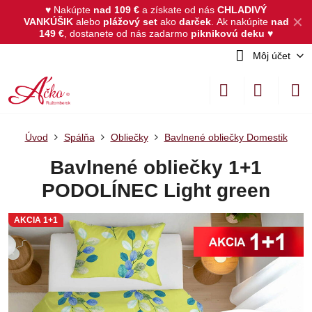
♥ Nakúpte
nad 109 €
a získate od nás
CHLADIVÝ
✕
VANKÚŠIK
alebo
plážový set
ako
darček
.
Ak nakúpite
nad
149 €
, dostanete od nás zadarmo
piknikovú deku
♥
Môj účet
Úvod
Spálňa
Obliečky
Bavlnené obliečky Domestik
Bavlnené obliečky 1+1
PODOLÍNEC Light green
AKCIA 1+1