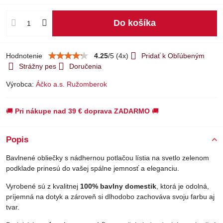
Do košíka
Hodnotenie
4.25
/
5
(
4
x)
Pridať k Obľúbeným
Strážny pes
Doručenia
Výrobca:
Áčko a.s. Ružomberok
🚚
Pri nákupe nad 39 € doprava ZADARMO
🚚
Popis
Bavlnené obliečky s nádhernou potlačou lístia na svetlo zelenom
podklade prinesú do vašej spálne jemnosť a eleganciu.
Vyrobené sú z kvalitnej
100% bavlny domestik
, ktorá je odolná,
príjemná na dotyk a zároveň si dlhodobo zachováva svoju farbu aj
tvar.