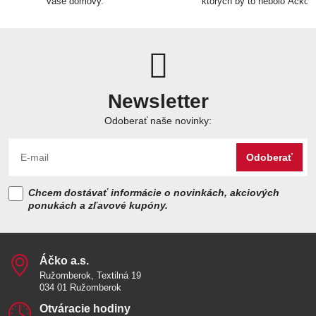
vaše domovy.
ktorých by to nebolo Áčko.
Newsletter
Odoberať naše novinky:
Odoberať
Chcem dostávať informácie o novinkách, akciových
ponukách a zľavové kupóny.
Áčko a​.s​.
Ružomberok, Textilná 19
034 01 Ružomberok
Otváracie hodiny