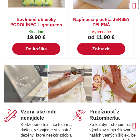
Bavlnené obliečky
Napínacia plachta JERSEY
PODOLÍNEC Light green
ZELENÁ
Skladom
Vypredané
19,90 €
od 11,90 €
Do košíka
Zobraziť
Vzory, aké inde
Precíznosť z
nenájdete
Ružomberka
Keďže sme textiláci telom aj
Za každým stehom našich
dušou, vzorujeme si vlastné
výrobkov stoja šikovné ruk
dezény, ktoré neskôr zdobia
našich verných šičiek, bez