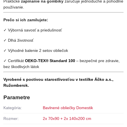
Praktické
zapínanie na gombíky
zaručuje jednoduché a pohodlné
používanie.
Prečo si ich zamilujete:
✓ Výborná savosť a priedušnosť
✓ Dlhá životnosť
✓ Výhodné balenie 2 setov obliečok
✓ Certifikát
OEKO-TEX® Standard 100
– bezpečné pre zdravie,
bez škodlivých látok
Vyrobené s poctivou starostlivosťou v textilke Áčko a.s.,
Ružomberok.
Parametre
Kategória:
Bavlnené obliečky Domestik
Rozmer:
2x 70x90 + 2x 140x200 cm