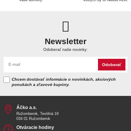
Newsletter
Odoberať naše novinky:
Odoberať
Chcem dostávať informácie o novinkách, akciových
ponukách a zľavové kupóny.
Áčko a​.s​.
Ružomberok, Textilná 19
034 01 Ružomberok
Otváracie hodiny