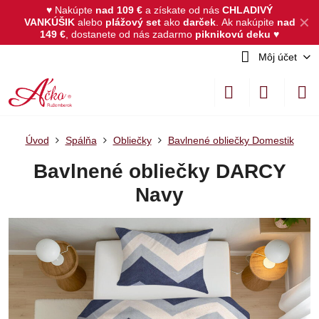
♥ Nakúpte
nad 109 €
a získate od nás
CHLADIVÝ
✕
VANKÚŠIK
alebo
plážový set
ako
darček
.
Ak nakúpite
nad
149 €
, dostanete od nás zadarmo
piknikovú deku
♥
Môj účet
Úvod
Spálňa
Obliečky
Bavlnené obliečky Domestik
Bavlnené obliečky DARCY
Navy