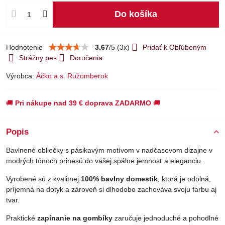
Do košíka
Hodnotenie
3.67
/
5
(
3
x)
Pridať k Obľúbeným
Strážny pes
Doručenia
Výrobca:
Áčko a.s. Ružomberok
🚚
Pri nákupe nad 39 € doprava ZADARMO
🚚
Popis
Bavlnené obliečky s pásikavým motívom v nadčasovom dizajne v
modrých tónoch prinesú do vašej spálne jemnosť a eleganciu.
Vyrobené sú z kvalitnej
100% bavlny domestik
, ktorá je odolná,
príjemná na dotyk a zároveň si dlhodobo zachováva svoju farbu aj
tvar.
Praktické
zapínanie na gombíky
zaručuje jednoduché a pohodlné