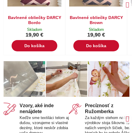
Bavlnené obliečky DARCY
Bavlnené obliečky DARCY
Bordo
Brown
Skladom
Skladom
19,90 €
19,90 €
Do košíka
Do košíka
Vzory, aké inde
Precíznosť z
nenájdete
Ružomberka
Keďže sme textiláci telom aj
Za každým stehom našich
dušou, vzorujeme si vlastné
výrobkov stoja šikovné ruk
dezény, ktoré neskôr zdobia
našich verných šičiek, bez
vaše domovy.
ktorých by to nebolo Áčko.