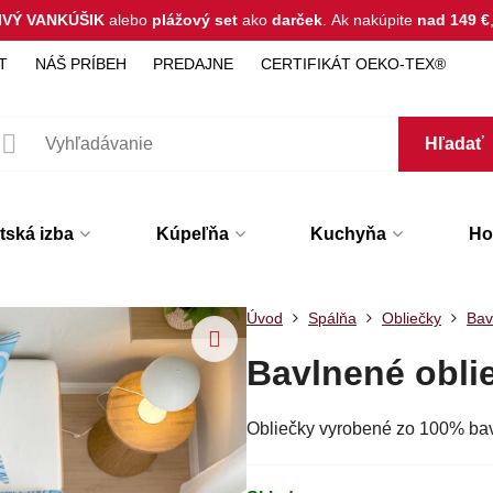
IVÝ VANKÚŠIK
alebo
plážový set
ako
darček
.
Ak nakúpite
nad 149 €
T
NÁŠ PRÍBEH
PREDAJNE
CERTIFIKÁT OEKO-TEX®
Hľadať
tská izba
Kúpeľňa
Kuchyňa
Hot
Úvod
Spálňa
Obliečky
Bav
Bavlnené obli
Obliečky vyrobené zo 100% ba