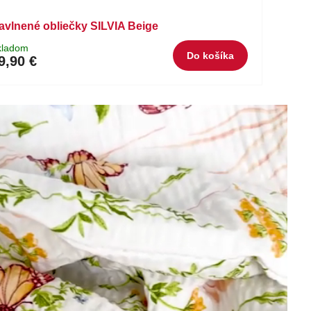
avlnené obliečky SILVIA Beige
kladom
Do košíka
9,90 €