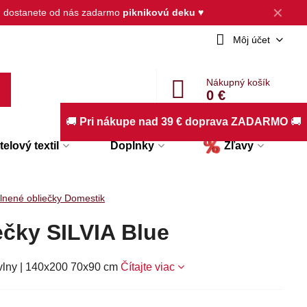
✕
, dostanete od nás zadarmo
piknikovú deku
♥
Môj účet
Nákupný košík
0 €
🚚
Pri nákupe nad 39 € doprava ZADARMO
🚚
elový textil
Doplnky
Zľavy
lnené obliečky Domestik
ečky SILVIA Blue
vlny | 140x200 70x90 cm
Čítajte viac