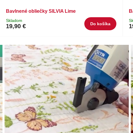
Bavlnené obliečky SILVIA Lime
B
Skladom
S
Do košíka
19,90 €
1