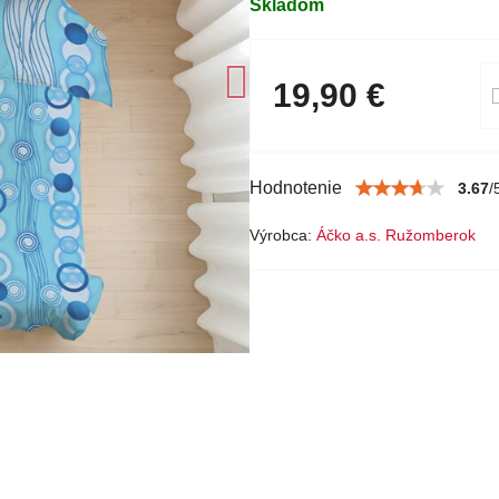
Skladom
19,90 €
Hodnotenie
3.67
/
Výrobca:
Áčko a.s. Ružomberok