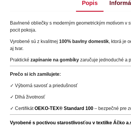
Popis
Informá
Bavlnené obliečky s moderným geometrickým motívom v sv
pocit pokoja.
Vyrobené sú z kvalitnej
100% bavlny domestik
, ktorá je
aj tvar.
Praktické
zapínanie na gombíky
zaručuje jednoduché a 
Prečo si ich zamilujete:
✓ Výborná savosť a priedušnosť
✓ Dlhá životnosť
✓ Certifikát
OEKO-TEX® Standard 100
– bezpečné pre zd
Vyrobené s poctivou starostlivosťou v textilke Áčko a