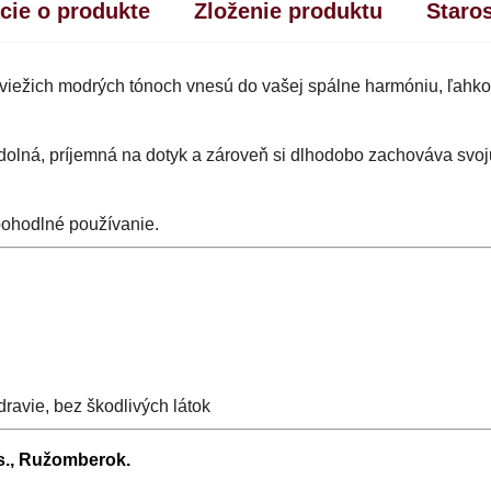
cie o produkte
Zloženie produktu
Staro
iežich modrých tónoch vnesú do vašej spálne harmóniu, ľahko
 odolná, príjemná na dotyk a zároveň si dlhodobo zachováva svoj
pohodlné používanie.
ravie, bez škodlivých látok
.s., Ružomberok.