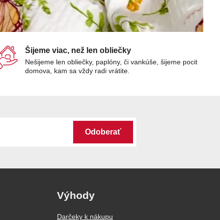
Šijeme viac, než len obliečky
Nešijeme len obliečky, paplóny, či vankúše, šijeme pocit
domova, kam sa vždy radi vrátite.
Odoberať
Výhody
Darčeky k nákupu