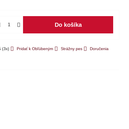
Do košíka
5
(
3
x)
Pridať k Obľúbeným
Strážny pes
Doručenia