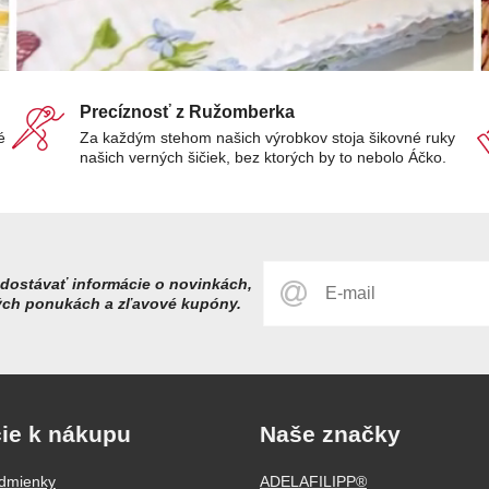
Precíznosť z Ružomberka
é
Za každým stehom našich výrobkov stoja šikovné ruky
našich verných šičiek, bez ktorých by to nebolo Áčko.
dostávať informácie o novinkách,
ých ponukách a zľavové kupóny.
ie k nákupu
Naše značky
dmienky
ADELAFILIPP®