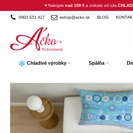
♥ Nakúpte
nad 109 €
a získate od nás
CHLAD
0903 531 427
eshop@acko.sk
BLOG
KONTAK
Chladivé výrobky
Spálňa
De