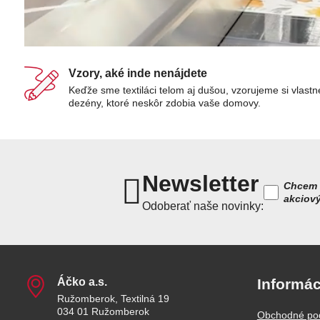
Vzory, aké inde nenájdete
Keďže sme textiláci telom aj dušou, vzorujeme si vlastn
dezény, ktoré neskôr zdobia vaše domovy.
Newsletter
Chcem 
akciov
Odoberať naše novinky:
Áčko a​.s​.
Informác
Ružomberok, Textilná 19
034 01 Ružomberok
Obchodné po