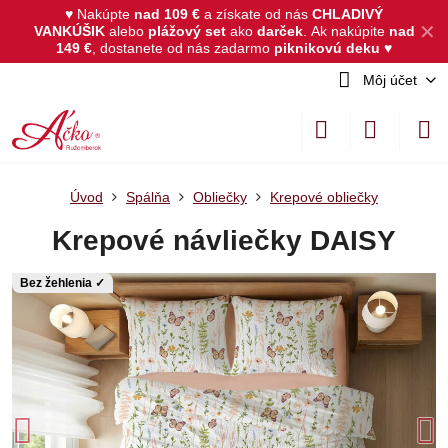
♥ Nakúpte
nad 109 €
a získate od nás
CHLADIVÝ
✕
VANKÚŠIK
alebo
plážový set
ako
darček
.
Ak nakúpite
nad
149 €
, dostanete od nás zadarmo
piknikovú deku
♥
Môj účet
Úvod
Spálňa
Obliečky
Krepové obliečky
Krepové návliečky DAISY
Bez žehlenia ✓