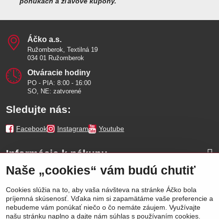
ponukách a zľavové kupóny.
Áčko a​.s​.
Ružomberok, Textilná 19
034 01 Ružomberok
Otváracie hodiny
PO - PIA: 8:00 - 16:00
SO, NE: zatvorené
Sledujte nás:
Facebook
Instagram
Youtube
Informácie k nákupu
Naše „cookies“ vám budú chutiť
Naše značky
Cookies slúžia na to, aby vaša návšteva na stránke Áčko bola
príjemná skúsenosť. Vďaka nim si zapamätáme vaše preferencie a
Výhody
nebudeme vám ponúkať niečo o čo nemáte záujem. Využívajte
našu stránku naplno a dajte nám súhlas s používaním cookies.