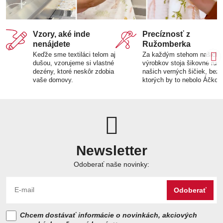
Vzory, aké inde
Precíznosť z
nenájdete
Ružomberka
Keďže sme textiláci telom aj
Za každým stehom našich
dušou, vzorujeme si vlastné
výrobkov stoja šikovné ruk
dezény, ktoré neskôr zdobia
našich verných šičiek, bez
vaše domovy.
ktorých by to nebolo Áčko.
Newsletter
Odoberať naše novinky:
Odoberať
Chcem dostávať informácie o novinkách, akciových