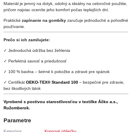
Materiál je jemný na dotyk, odolný a ideálny na celoročné použitie,
pričom najviac oceníte jeho komfort počas teplejších dní.
Praktické
zapínanie na gombíky
zaručuje jednoduché a pohodlné
používanie.
Prečo si ich zamilujete:
✓ Jednoduchá údržba bez žehlenia
✓ Perfektná savosť a priedušnosť
✓ 100 % bavlna – šetrné k pokožke a zdravé pre spánok
✓ Certifikát
OEKO-TEX® Standard 100
– bezpečné pre zdravie,
bez škodlivých látok
Vyrobené s poctivou starostlivosťou v textilke Áčko a.s.,
Ružomberok.
Parametre
Kategória:
Krepové obliečky