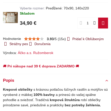
Vyberte rozmer:
Predĺžené: 70x90, 140x220
Skladom
34,90 €
Hodnotenie
3.93
/
5
(
15
x)
Pridať k Obľúbeným
Strážny pes
Doručenia
Výrobca:
Áčko a.s. Ružomberok
🚚
Pri nákupe nad 39 € doprava ZADARMO
🚚
Popis
Krepové obliečky
s krásnou potlačou lúčnych rastlín a motýľov sú
vyrobené z mäkkej
100% bavlny
a prinesú do vašej spálne
pohodlie a sviežosť. Tradičná
krepová štruktúra
robí obliečky
prirodzene savé, priedušné a prakticky
bez potreby žehlenia.