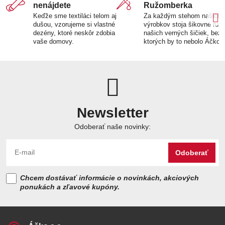
nenájdete
Ružomberka
Keďže sme textiláci telom aj
Za každým stehom našich
dušou, vzorujeme si vlastné
výrobkov stoja šikovné ruk
dezény, ktoré neskôr zdobia
našich verných šičiek, bez
vaše domovy.
ktorých by to nebolo Áčko.
Newsletter
Odoberať naše novinky:
Odoberať
Chcem dostávať informácie o novinkách, akciových
ponukách a zľavové kupóny.