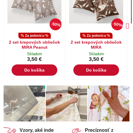
50%
50%
% Za polovicu %
% Za polovicu %
2 set krepových obliečok
2 set krepových obliečok
MIRA Peanut
MIRA
Skladom
Skladom
3,50 €
3,50 €
Do košíka
Do košíka
Vzory, aké inde
Precíznosť z