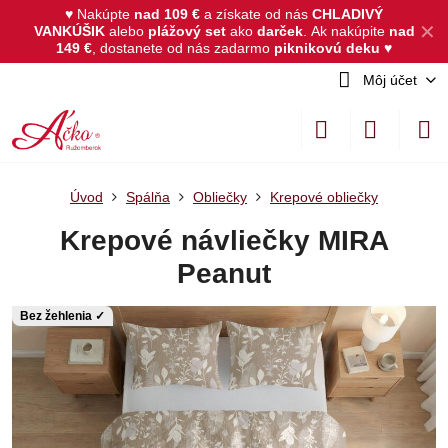
♥ Nakúpte
nad 109 €
a získate od nás
CHLADIVÝ
✕
VANKÚŠIK
alebo
plážový set
ako
darček
.
Ak nakúpite
nad
149 €
, dostanete od nás zadarmo
piknikovú deku
♥
Môj účet
Úvod
Spálňa
Obliečky
Krepové obliečky
Krepové návliečky MIRA
Peanut
Bez žehlenia ✓