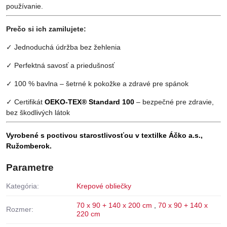
používanie.
Prečo si ich zamilujete:
✓ Jednoduchá údržba bez žehlenia
✓ Perfektná savosť a priedušnosť
✓ 100 % bavlna – šetrné k pokožke a zdravé pre spánok
✓ Certifikát
OEKO-TEX® Standard 100
– bezpečné pre zdravie,
bez škodlivých látok
Vyrobené s poctivou starostlivosťou v textilke Áčko a.s.,
Ružomberok.
Parametre
Kategória:
Krepové obliečky
70 x 90 + 140 x 200 cm
,
70 x 90 + 140 x
Rozmer:
220 cm