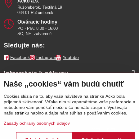
Áčko a​.s​.
Ružomberok, Textilná 19
034 01 Ružomberok
Otváracie hodiny
PO - PIA: 8:00 - 16:00
SO, NE: zatvorené
Sledujte nás:
Facebook
Instagram
Youtube
Informácie k nákupu
Naše „cookies“ vám budú chutiť
Naše značky
Cookies slúžia na to, aby vaša návšteva na stránke Áčko bola
príjemná skúsenosť. Vďaka nim si zapamätáme vaše preferencie a
Výhody
nebudeme vám ponúkať niečo o čo nemáte záujem. Využívajte
našu stránku naplno a dajte nám súhlas s používaním cookies.
Zásady ochrany osobných údajov