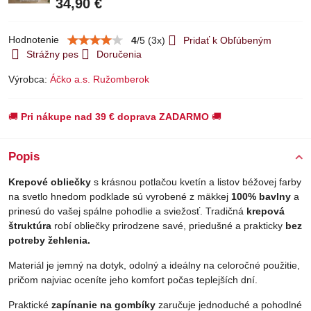
34,90 €
Hodnotenie
4
/
5
(
3
x)
Pridať k Obľúbeným
Strážny pes
Doručenia
Výrobca:
Áčko a.s. Ružomberok
🚚
Pri nákupe nad 39 € doprava ZADARMO
🚚
Popis
Krepové obliečky
s krásnou potlačou kvetín a listov béžovej farby
na svetlo hnedom podklade sú vyrobené z mäkkej
100% bavlny
a
prinesú do vašej spálne pohodlie a sviežosť. Tradičná
krepová
štruktúra
robí obliečky prirodzene savé, priedušné a prakticky
bez
potreby žehlenia.
Materiál je jemný na dotyk, odolný a ideálny na celoročné použitie,
pričom najviac oceníte jeho komfort počas teplejších dní.
Praktické
zapínanie na gombíky
zaručuje jednoduché a pohodlné