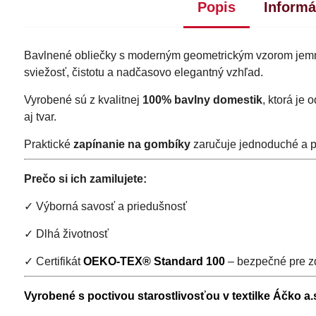
Popis
Informá
Bavlnené obliečky s moderným geometrickým vzorom jemnýc
sviežosť, čistotu a nadčasovo elegantný vzhľad.
Vyrobené sú z kvalitnej
100% bavlny domestik
, ktorá je
aj tvar.
Praktické
zapínanie na gombíky
zaručuje jednoduché a 
Prečo si ich zamilujete:
✓ Výborná savosť a priedušnosť
✓ Dlhá životnosť
✓ Certifikát
OEKO-TEX® Standard 100
– bezpečné pre zd
Vyrobené s poctivou starostlivosťou v textilke Áčko a