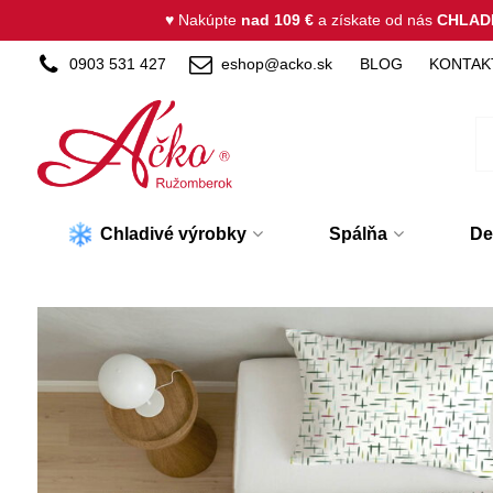
♥ Nakúpte
nad 109 €
a získate od nás
CHLAD
0903 531 427
eshop@acko.sk
BLOG
KONTAK
Chladivé výrobky
Spálňa
De