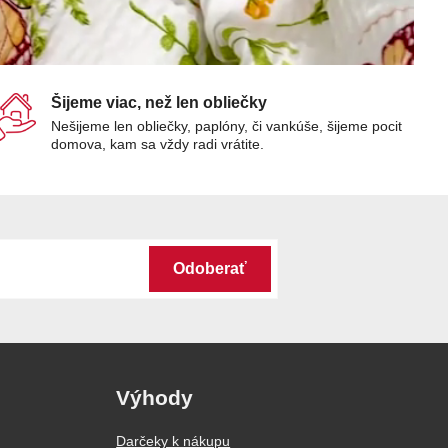
Šijeme viac, než len obliečky
Nešijeme len obliečky, paplóny, či vankúše, šijeme pocit
domova, kam sa vždy radi vrátite.
Odoberať
Výhody
Darčeky k nákupu