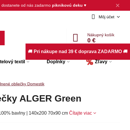
✕
, dostanete od nás zadarmo
piknikovú deku
♥
Môj účet
Nákupný košík
0 €
🚚
Pri nákupe nad 39 € doprava ZADARMO
🚚
elový textil
Doplnky
Zľavy
lnené obliečky Domestik
iečky ALGER Green
 100% bavlny | 140x200 70x90 cm
Čítajte viac