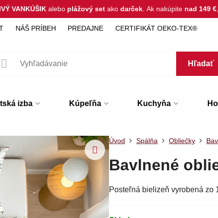
IVÝ VANKÚŠIK
alebo
plážový set
ako
darček
.
Ak nakúpite
nad 149 €
T
NÁŠ PRÍBEH
PREDAJNE
CERTIFIKÁT OEKO-TEX®
Hľadať
tská izba
Kúpeľňa
Kuchyňa
Hot
Úvod
Spálňa
Obliečky
Bav
Bavlnené obl
Posteľná bielizeň vyrobená zo