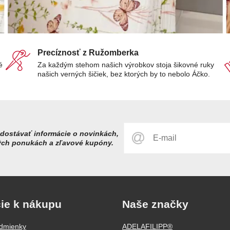
Precíznosť z Ružomberka
é
Za každým stehom našich výrobkov stoja šikovné ruky
našich verných šičiek, bez ktorých by to nebolo Áčko.
dostávať informácie o novinkách,
ých ponukách a zľavové kupóny.
ie k nákupu
Naše značky
dmienky
ADELAFILIPP®