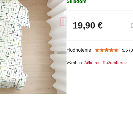
Skladom
19,90 €
Hodnotenie
5
/
5
(
3
Výrobca:
Áčko a.s. Ružomberok