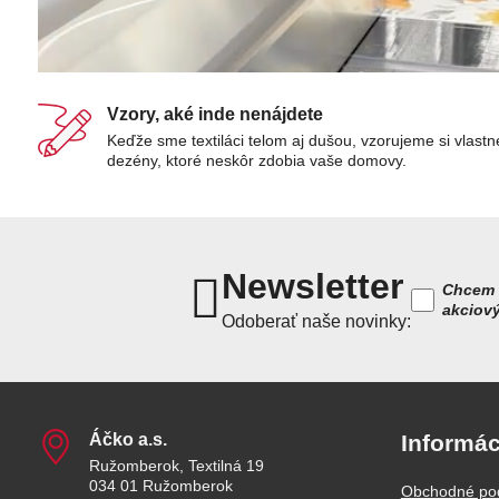
Vzory, aké inde nenájdete
Keďže sme textiláci telom aj dušou, vzorujeme si vlastn
dezény, ktoré neskôr zdobia vaše domovy.
Newsletter
Chcem 
akciov
Odoberať naše novinky:
Áčko a​.s​.
Informác
Ružomberok, Textilná 19
034 01 Ružomberok
Obchodné po