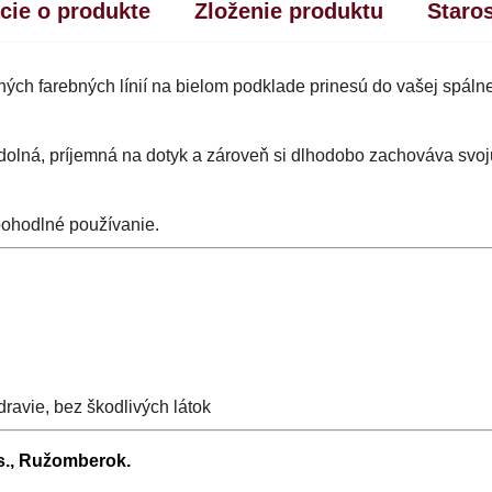
cie o produkte
Zloženie produktu
Staro
h farebných línií na bielom podklade prinesú do vašej spáln
 odolná, príjemná na dotyk a zároveň si dlhodobo zachováva svoj
pohodlné používanie.
ravie, bez škodlivých látok
.s., Ružomberok.