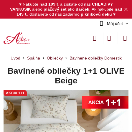
♥ Nakúpte
nad 109 €
a získate od nás
CHLADIVÝ
✕
VANKÚŠIK
alebo
plážový set
ako
darček
.
Ak nakúpite
nad
149 €
, dostanete od nás zadarmo
piknikovú deku
♥
Môj účet
Úvod
Spálňa
Obliečky
Bavlnené obliečky Domestik
Bavlnené obliečky 1+1 OLIVE
Beige
AKCIA 1+1