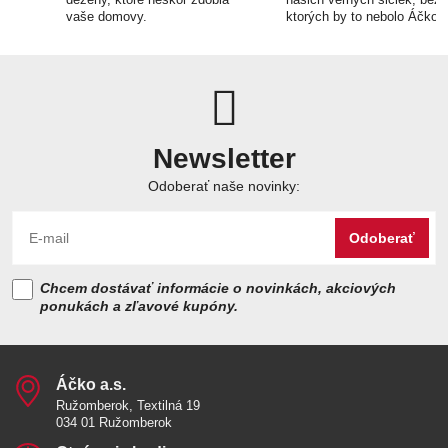
vaše domovy.
ktorých by to nebolo Áčko.
Newsletter
Odoberať naše novinky:
Odoberať
Chcem dostávať informácie o novinkách, akciových
ponukách a zľavové kupóny.
Áčko a​.s​.
Ružomberok, Textilná 19
034 01 Ružomberok