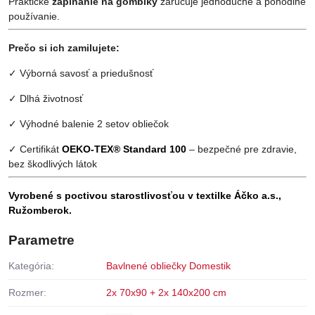
Praktické
zapínanie na gombíky
zaručuje jednoduché a pohodlné
používanie.
Prečo si ich zamilujete:
✓ Výborná savosť a priedušnosť
✓ Dlhá životnosť
✓ Výhodné balenie 2 setov obliečok
✓ Certifikát
OEKO-TEX® Standard 100
– bezpečné pre zdravie,
bez škodlivých látok
Vyrobené s poctivou starostlivosťou v textilke Áčko a.s.,
Ružomberok.
Parametre
Kategória:
Bavlnené obliečky Domestik
Rozmer:
2x 70x90 + 2x 140x200 cm