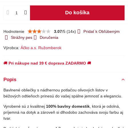
Do košíka
Hodnotenie
3.07
/
5
(
14
x)
Pridať k Obľúbeným
Strážny pes
Doručenia
Výrobca:
Áčko a.s. Ružomberok
🚚
Pri nákupe nad 39 € doprava ZADARMO
🚚
Popis
Bavlnené obliečky s nádhernou potlačou olivových listov v
béžových odtieňoch prinesú do vašej spálne jemnosť a eleganciu.
Vyrobené sú z kvalitnej
100% bavlny domestik
, ktorá je odolná,
príjemná na dotyk a zároveň si dlhodobo zachováva svoju farbu aj
tvar.