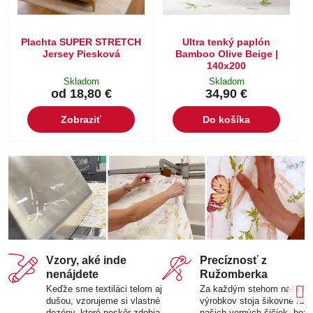
Plachta SUPER STRETCH
Ultra tenký paplón
Jersey Piesková
Bamboo Olive Beige |
140x200
Skladom
Skladom
od 18,80 €
34,90 €
Zobraziť
Do košíka
Vzory, aké inde
Precíznosť z
nenájdete
Ružomberka
Keďže sme textiláci telom aj
Za každým stehom našich
dušou, vzorujeme si vlastné
výrobkov stoja šikovné ruk
dezény, ktoré neskôr zdobia
našich verných šičiek, bez