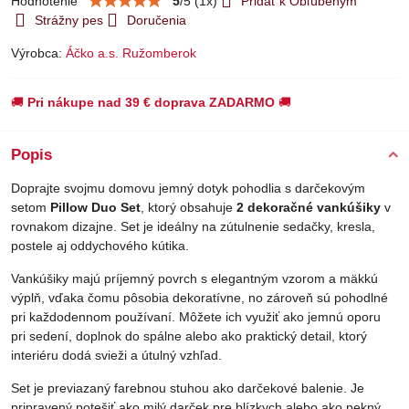
Hodnotenie
5
/
5
(
1
x)
Pridať k Obľúbeným
Strážny pes
Doručenia
Výrobca:
Áčko a.s. Ružomberok
🚚
Pri nákupe nad 39 € doprava ZADARMO
🚚
Popis
Doprajte svojmu domovu jemný dotyk pohodlia s darčekovým
setom
Pillow Duo Set
, ktorý obsahuje
2 dekoračné vankúšiky
v
rovnakom dizajne. Set je ideálny na zútulnenie sedačky, kresla,
postele aj oddychového kútika.
Vankúšiky majú príjemný povrch s elegantným vzorom a mäkkú
výplň, vďaka čomu pôsobia dekoratívne, no zároveň sú pohodlné
pri každodennom používaní. Môžete ich využiť ako jemnú oporu
pri sedení, doplnok do spálne alebo ako praktický detail, ktorý
interiéru dodá svieži a útulný vzhľad.
Set je previazaný farebnou stuhou ako darčekové balenie. Je
pripravený potešiť ako milý darček pre blízkych alebo ako pekný