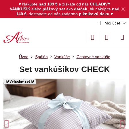
♥ Nakúpte
nad 109 €
a získate od nás
CHLADIVÝ
✕
VANKÚŠIK
alebo
plážový set
ako
darček
.
Ak nakúpite
nad
149 €
, dostanete od nás zadarmo
piknikovú deku
♥
Môj účet
Úvod
Spálňa
Vankúše
Cestovné vankúše
Set vankúšikov CHECK
⛁ Výhodný set ⛁