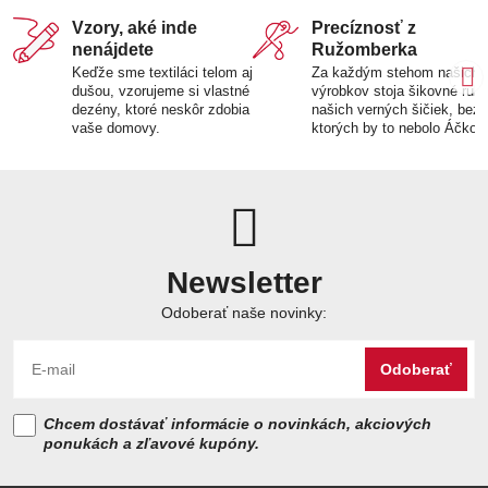
Vzory, aké inde
Precíznosť z
nenájdete
Ružomberka
Keďže sme textiláci telom aj
Za každým stehom našich
dušou, vzorujeme si vlastné
výrobkov stoja šikovné ruk
dezény, ktoré neskôr zdobia
našich verných šičiek, bez
vaše domovy.
ktorých by to nebolo Áčko.
Newsletter
Odoberať naše novinky:
Odoberať
Chcem dostávať informácie o novinkách, akciových
ponukách a zľavové kupóny.