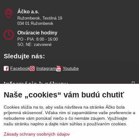
Áčko a​.s​.
Ružomberok, Textilná 19
034 01 Ružomberok
Otváracie hodiny
PO - PIA: 8:00 - 16:00
SO, NE: zatvorené
Sledujte nás:
Facebook
Instagram
Youtube
Informácie k nákupu
Naše „cookies“ vám budú chutiť
Naše značky
Cookies slúžia na to, aby vaša návšteva na stránke Áčko bola
príjemná skúsenosť. Vďaka nim si zapamätáme vaše preferencie a
Výhody
nebudeme vám ponúkať niečo o čo nemáte záujem. Využívajte
našu stránku naplno a dajte nám súhlas s používaním cookies.
Zásady ochrany osobných údajov