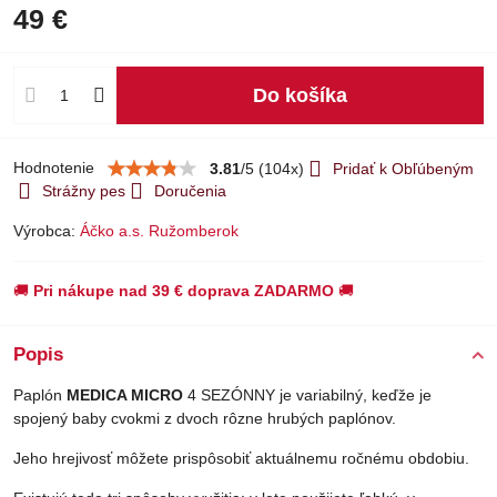
49 €
Do košíka
Hodnotenie
3.81
/
5
(
104
x)
Pridať k Obľúbeným
Strážny pes
Doručenia
Výrobca:
Áčko a.s. Ružomberok
🚚
Pri nákupe nad 39 € doprava ZADARMO
🚚
Popis
Paplón
MEDICA MICRO
4 SEZÓNNY je variabilný, keďže je
spojený baby cvokmi z dvoch rôzne hrubých paplónov.
Jeho hrejivosť môžete prispôsobiť aktuálnemu ročnému obdobiu.