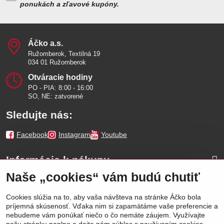
ponukách a zľavové kupóny.
Áčko a​.s​.
Ružomberok, Textilná 19
034 01 Ružomberok
Otváracie hodiny
PO - PIA: 8:00 - 16:00
SO, NE: zatvorené
Sledujte nás:
Facebook
Instagram
Youtube
Informácie k nákupu
Naše „cookies“ vám budú chutiť
Naše značky
Cookies slúžia na to, aby vaša návšteva na stránke Áčko bola
príjemná skúsenosť. Vďaka nim si zapamätáme vaše preferencie a
Výhody
nebudeme vám ponúkať niečo o čo nemáte záujem. Využívajte