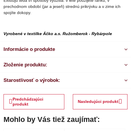
Existujú teda tri spôsoby využitia: v lete použijete ľahkú, v
prechodnom období (jar a jeseň) strednú prikrývku a v zime ich
spojíte dokopy.
Vyrobené v textilke Áčko a.s. Ružomberok - Rybárpole
Informácie o produkte
Zloženie produktu:
Starostlivosť o výrobok:
Predchádzajúci
Nasledujúci produkt
produkt
Mohlo by Vás tiež zaujímať: