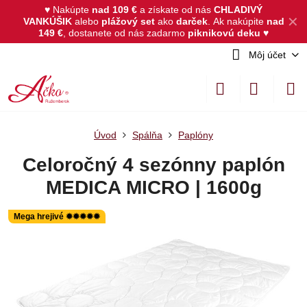
♥ Nakúpte
nad 109 €
a získate od nás
CHLADIVÝ
✕
VANKÚŠIK
alebo
plážový set
ako
darček
.
Ak nakúpite
nad
149 €
, dostanete od nás zadarmo
piknikovú deku
♥
Môj účet
Úvod
Spálňa
Paplóny
Celoročný 4 sezónny paplón
MEDICA MICRO | 1600g
Mega hrejivé ✹✹✹✹✹