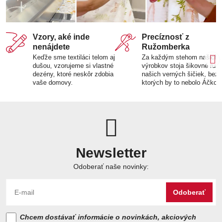
Vzory, aké inde
Precíznosť z
nenájdete
Ružomberka
Keďže sme textiláci telom aj
Za každým stehom našich
dušou, vzorujeme si vlastné
výrobkov stoja šikovné ruk
dezény, ktoré neskôr zdobia
našich verných šičiek, bez
vaše domovy.
ktorých by to nebolo Áčko.
Newsletter
Odoberať naše novinky:
Odoberať
Chcem dostávať informácie o novinkách, akciových