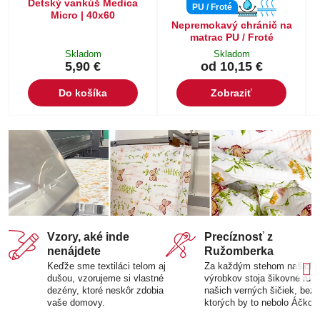
Detský vankúš Medica
PU / Froté
Micro | 40x60
Nepremokavý chránič na
matrac PU / Froté
Skladom
Skladom
5,90 €
od 10,15 €
Do košíka
Zobraziť
Vzory, aké inde
Precíznosť z
nenájdete
Ružomberka
Keďže sme textiláci telom aj
Za každým stehom našich
dušou, vzorujeme si vlastné
výrobkov stoja šikovné ruk
dezény, ktoré neskôr zdobia
našich verných šičiek, bez
vaše domovy.
ktorých by to nebolo Áčko.