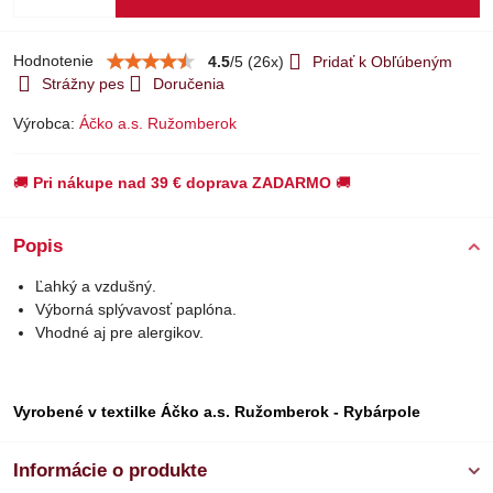
Hodnotenie
4.5
/
5
(
26
x)
Pridať k Obľúbeným
Strážny pes
Doručenia
Výrobca:
Áčko a.s. Ružomberok
🚚
Pri nákupe nad 39 € doprava ZADARMO
🚚
Popis
Ľahký a vzdušný.
Výborná splývavosť paplóna.
Vhodné aj pre alergikov.
Vyrobené v textilke Áčko a.s. Ružomberok - Rybárpole
Informácie o produkte