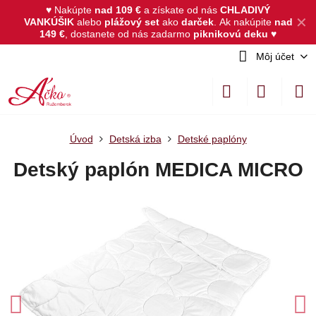
♥ Nakúpte
nad 109 €
a získate od nás
CHLADIVÝ
✕
VANKÚŠIK
alebo
plážový set
ako
darček
.
Ak nakúpite
nad
149 €
, dostanete od nás zadarmo
piknikovú deku
♥
Môj účet
Úvod
Detská izba
Detské paplóny
Detský paplón MEDICA MICRO