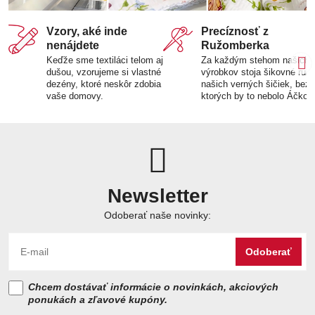
Vzory, aké inde
Precíznosť z
nenájdete
Ružomberka
Keďže sme textiláci telom aj
Za každým stehom našich
dušou, vzorujeme si vlastné
výrobkov stoja šikovné ruk
dezény, ktoré neskôr zdobia
našich verných šičiek, bez
vaše domovy.
ktorých by to nebolo Áčko.
Newsletter
Odoberať naše novinky:
Odoberať
Chcem dostávať informácie o novinkách, akciových
ponukách a zľavové kupóny.