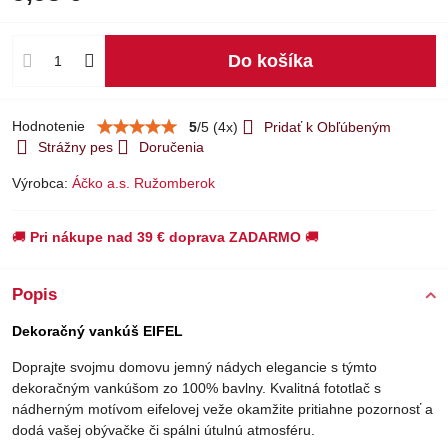
Do košíka
Hodnotenie
5
/
5
(
4
x)
Pridať k Obľúbeným
Strážny pes
Doručenia
Výrobca:
Áčko a.s. Ružomberok
🚚
Pri nákupe nad 39 € doprava ZADARMO
🚚
Popis
Dekoračný vankúš EIFEL
Doprajte svojmu domovu jemný nádych elegancie s týmto
dekoračným vankúšom zo 100% bavlny. Kvalitná fototlač s
nádherným motívom eifelovej veže okamžite pritiahne pozornosť a
dodá vašej obývačke či spálni útulnú atmosféru.