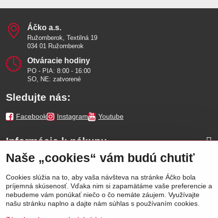
Áčko a​.s​.
Ružomberok, Textilná 19
034 01 Ružomberok
Otváracie hodiny
PO - PIA: 8:00 - 16:00
SO, NE: zatvorené
Sledujte nás:
Facebook
Instagram
Youtube
Informácie k nákupu
Naše „cookies“ vám budú chutiť
Naše značky
Cookies slúžia na to, aby vaša návšteva na stránke Áčko bola
príjemná skúsenosť. Vďaka nim si zapamätáme vaše preferencie a
Výhody
nebudeme vám ponúkať niečo o čo nemáte záujem. Využívajte
našu stránku naplno a dajte nám súhlas s používaním cookies.