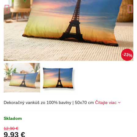
23%
Dekoračný vankúš zo 100% bavlny | 50x70 cm
Čítajte viac
Skladom
12,90 €
9,93 €