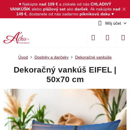
♥ Nakúpte
nad 109 €
a získate od nás
CHLADIVÝ
✕
VANKÚŠIK
alebo
plážový set
ako
darček
.
Ak nakúpite
nad
149 €
, dostanete od nás zadarmo
piknikovú deku
♥
Môj účet
Úvod
Doplnky a darčeky
Dekoračné vankúše
Dekoračný vankúš EIFEL |
50x70 cm