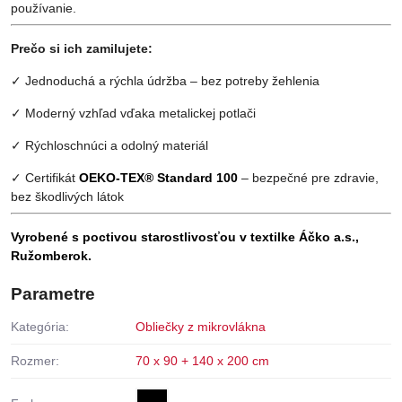
používanie.
Prečo si ich zamilujete:
✓ Jednoduchá a rýchla údržba – bez potreby žehlenia
✓ Moderný vzhľad vďaka metalickej potlači
✓ Rýchloschnúci a odolný materiál
✓ Certifikát
OEKO-TEX® Standard 100
– bezpečné pre zdravie,
bez škodlivých látok
Vyrobené s poctivou starostlivosťou v textilke Áčko a.s.,
Ružomberok.
Parametre
Kategória:
Obliečky z mikrovlákna
Rozmer:
70 x 90 + 140 x 200 cm