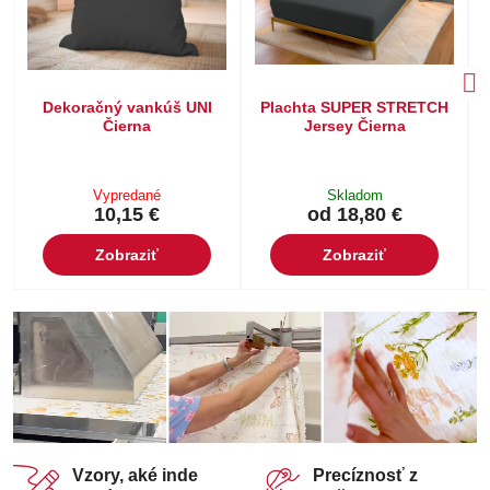
Dekoračný vankúš UNI
Plachta SUPER STRETCH
Čierna
Jersey Čierna
Vypredané
Skladom
10,15 €
od 18,80 €
Zobraziť
Zobraziť
Vzory, aké inde
Precíznosť z