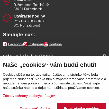
Ružomberok, Textilná 19
034 01 Ružomberok
Otváracie hodiny
PO - PIA: 8:00 - 16:00
SO, NE: zatvorené
Sledujte nás:
Facebook
Instagram
Youtube
Informácie k nákupu
Naše „cookies“ vám budú chutiť
Naše značky
Cookies slúžia na to, aby vaša návšteva na stránke Áčko bola
príjemná skúsenosť. Vďaka nim si zapamätáme vaše preferencie a
Výhody
nebudeme vám ponúkať niečo o čo nemáte záujem. Využívajte
našu stránku naplno a dajte nám súhlas s používaním cookies.
Zásady ochrany osobných údajov
Odmietnuť všetko
Prijať všetky cookies