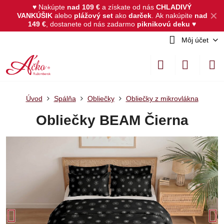
♥ Nakúpte
nad 109 €
a získate od nás
CHLADIVÝ
✕
VANKÚŠIK
alebo
plážový set
ako
darček
.
Ak nakúpite
nad
149 €
, dostanete od nás zadarmo
piknikovú deku
♥
Môj účet
Úvod
Spálňa
Obliečky
Obliečky z mikrovlákna
Obliečky BEAM Čierna