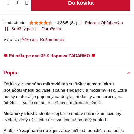
Do košíka
Hodnotenie
4.38
/
5
(
8
x)
Pridať k Obľúbeným
Strážny pes
Doručenia
Výrobca:
Áčko a.s. Ružomberok
🚚
Pri nákupe nad 39 € doprava ZADARMO
🚚
Popis
Obliečky z
jemného mikrovlákna
so štýlovou
metalickou
potlačou
vnesú do vašej spálne eleganciu a moderný lesk. Extra
hebký materiál je príjemný na dotyk, priedušný a nenáročný na
údržbu – rýchlo schne, nekrčí sa a netreba ho žehliť.
Metalický efekt
v striebornej farbe dodáva obliečkam luxusný
vzhľad, ktorý oživí interiér a zaujme už na prvý pohľad.
Praktické
zapínanie na zips
zabezpečí jednoduché a pohodlné