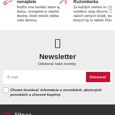
nenájdete
Ružomberka
Keďže sme textiláci telom aj
Za každým stehom našich
dušou, vzorujeme si vlastné
výrobkov stoja šikovné ruk
dezény, ktoré neskôr zdobia
našich verných šičiek, bez
vaše domovy.
ktorých by to nebolo Áčko.
Newsletter
Odoberať naše novinky:
Odoberať
Chcem dostávať informácie o novinkách, akciových
ponukách a zľavové kupóny.
Áčko a​.s​.