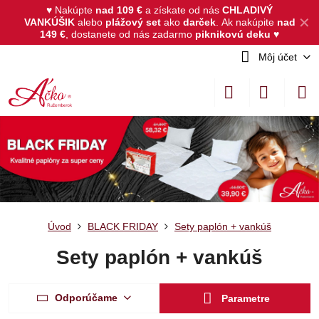
♥ Nakúpte
nad 109 €
a získate od nás
CHLADIVÝ
✕
VANKÚŠIK
alebo
plážový set
ako
darček
.
Ak nakúpite
nad
149 €
, dostanete od nás zadarmo
piknikovú deku
♥
Môj účet
Úvod
BLACK FRIDAY
Sety paplón + vankúš
Sety paplón + vankúš
Odporúčame
Parametre