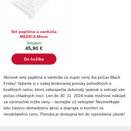
Set paplóna a vankúša
MEDICA Micro
Skladom
45,90 €
Do košíka
Akciové sety paplóna a vankúša za super ceny iba počas Black
Friday! Vyberte si z našej limitovanej ponuky pohodlných a
kvalitných setov, ktoré zabezpečia dokonalý spánok a zahrejú vás
počas chladných nocí. Len do 30. 11. 2024 máte možnosť nakúpiť
za výnimočne nízke ceny – lacnejšie už nekúpite! Nezmeškajte
túto časovo obmedzenú akciu a doprajte si komfort za
neodolateľnú cenu. Ponuka je dostupná len do vypredania zásob!