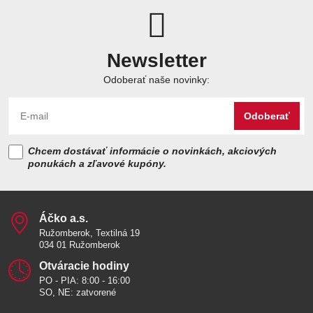
Newsletter
Odoberať naše novinky:
Odoberať
Chcem dostávať informácie o novinkách, akciových
ponukách a zľavové kupóny.
Áčko a​.s​.
Ružomberok, Textilná 19
034 01 Ružomberok
Otváracie hodiny
PO - PIA: 8:00 - 16:00
SO, NE: zatvorené