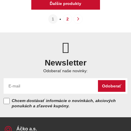
Ďalšie produkty
1
2
Newsletter
Odoberať naše novinky:
Odoberať
Chcem dostávať informácie o novinkách, akciových
ponukách a zľavové kupóny.
Áčko a​.s​.