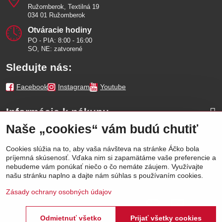
Ružomberok, Textilná 19
034 01 Ružomberok
Otváracie hodiny
PO - PIA: 8:00 - 16:00
SO, NE: zatvorené
Sledujte nás:
Facebook
Instagram
Youtube
Informácie k nákupu
Naše „cookies“ vám budú chutiť
Naše značky
Cookies slúžia na to, aby vaša návšteva na stránke Áčko bola
príjemná skúsenosť. Vďaka nim si zapamätáme vaše preferencie a
Výhody
nebudeme vám ponúkať niečo o čo nemáte záujem. Využívajte
našu stránku naplno a dajte nám súhlas s používaním cookies.
Zásady ochrany osobných údajov
Odmietnuť všetko
Prijať všetky cookies