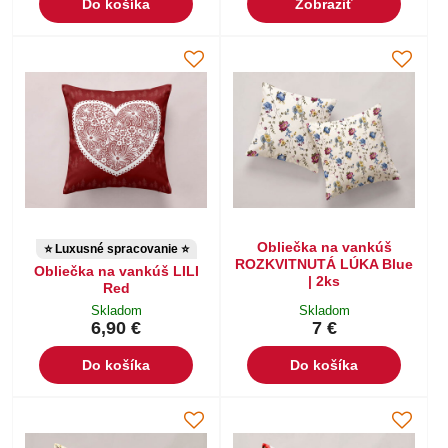
Do košíka
Zobraziť
Obliečka na vankúš
⭐ Luxusné spracovanie ⭐
ROZKVITNUTÁ LÚKA Blue
Obliečka na vankúš LILI
| 2ks
Red
Skladom
Skladom
6,90 €
7 €
Do košíka
Do košíka