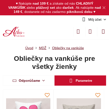
♥ Nakúpte
nad 109 €
a získate od nás
CHLADIVÝ
✕
VANKÚŠIK
alebo
plážový set
ako
darček
.
Ak nakúpite
nad
149 €
, dostanete od nás zadarmo
piknikovú deku
♥
Môj účet
Úvod
MDŽ
Obliečky na vankúše
Obliečky na vankúše pre
všetky žienky
Odporúčame
Parametre