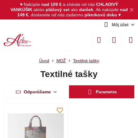
♥ Nakúpte
nad 109 €
a získate od nás
CHLADIVÝ
✕
VANKÚŠIK
alebo
plážový set
ako
darček
.
Ak nakúpite
nad
149 €
, dostanete od nás zadarmo
piknikovú deku
♥
Môj účet
Úvod
MDŽ
Textilné tašky
Textilné tašky
Odporúčame
Parametre