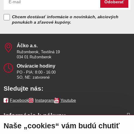
Odoberať
Chcem dostávať informácie o novinkách, akciových
ponukách a zľavové kupóny.
Áčko a​.s​.
Ružomberok, Textilná 19
034 01 Ružomberok
Otváracie hodiny
PO - PIA: 8:00 - 16:00
SO, NE: zatvorené
Sledujte nás:
Facebook
Instagram
Youtube
Informácie k nákupu
Naše „cookies“ vám budú chutiť
Naše značky