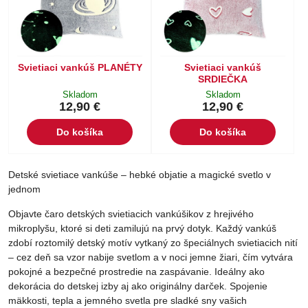
Svietiaci vankúš PLANÉTY
Svietiaci vankúš
SRDIEČKA
Skladom
Skladom
12,90 €
12,90 €
Do košíka
Do košíka
Detské svietiace vankúše – hebké objatie a magické svetlo v
jednom
Objavte čaro detských svietiacich vankúšikov z hrejivého
mikroplyšu, ktoré si deti zamilujú na prvý dotyk. Každý vankúš
zdobí roztomilý detský motív vytkaný zo špeciálnych svietiacich nití
– cez deň sa vzor nabije svetlom a v noci jemne žiari, čím vytvára
pokojné a bezpečné prostredie na zaspávanie. Ideálny ako
dekorácia do detskej izby aj ako originálny darček. Spojenie
mäkkosti, tepla a jemného svetla pre sladké sny vašich