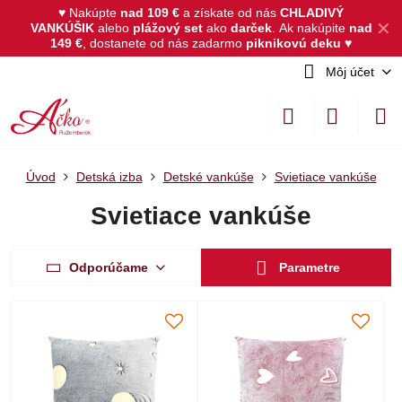
♥ Nakúpte
nad 109 €
a získate od nás
CHLADIVÝ
✕
VANKÚŠIK
alebo
plážový set
ako
darček
.
Ak nakúpite
nad
149 €
, dostanete od nás zadarmo
piknikovú deku
♥
Môj účet
Úvod
Detská izba
Detské vankúše
Svietiace vankúše
Svietiace vankúše
Odporúčame
Parametre