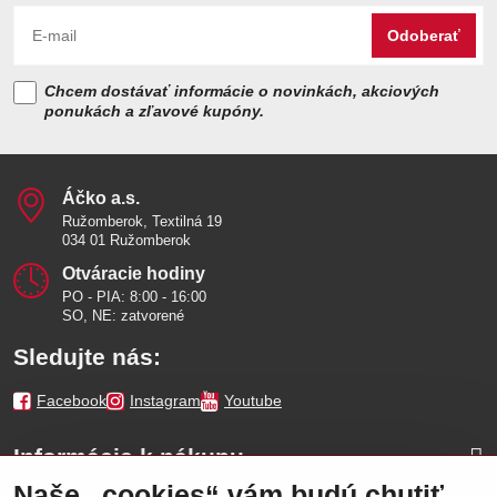
Odoberať
Chcem dostávať informácie o novinkách, akciových
ponukách a zľavové kupóny.
Áčko a​.s​.
Ružomberok, Textilná 19
034 01 Ružomberok
Otváracie hodiny
PO - PIA: 8:00 - 16:00
SO, NE: zatvorené
Sledujte nás:
Facebook
Instagram
Youtube
Informácie k nákupu
Naše „cookies“ vám budú chutiť