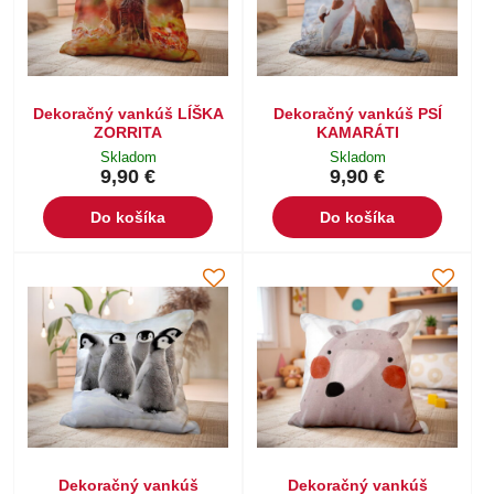
Dekoračný vankúš LÍŠKA
Dekoračný vankúš PSÍ
ZORRITA
KAMARÁTI
Skladom
Skladom
9,90 €
9,90 €
Do košíka
Do košíka
Dekoračný vankúš
Dekoračný vankúš