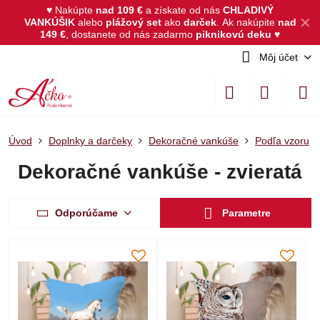
♥ Nakúpte
nad 109 €
a získate od nás
CHLADIVÝ
✕
VANKÚŠIK
alebo
plážový set
ako
darček
.
Ak nakúpite
nad
149 €
, dostanete od nás zadarmo
piknikovú deku
♥
Môj účet
Úvod
Doplnky a darčeky
Dekoračné vankúše
Podľa vzoru
Dekoračné vankúše - zvieratá
Odporúčame
Parametre