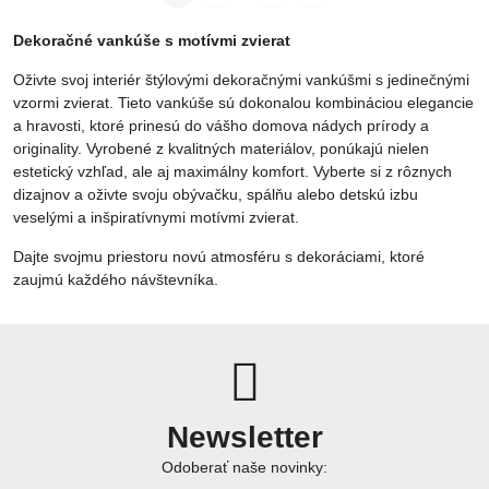
Dekoračné vankúše s motívmi zvierat
Oživte svoj interiér štýlovými dekoračnými vankúšmi s jedinečnými
vzormi zvierat. Tieto vankúše sú dokonalou kombináciou elegancie
a hravosti, ktoré prinesú do vášho domova nádych prírody a
originality. Vyrobené z kvalitných materiálov, ponúkajú nielen
estetický vzhľad, ale aj maximálny komfort. Vyberte si z rôznych
dizajnov a oživte svoju obývačku, spálňu alebo detskú izbu
veselými a inšpiratívnymi motívmi zvierat.
Dajte svojmu priestoru novú atmosféru s dekoráciami, ktoré
zaujmú každého návštevníka.
Newsletter
Odoberať naše novinky: