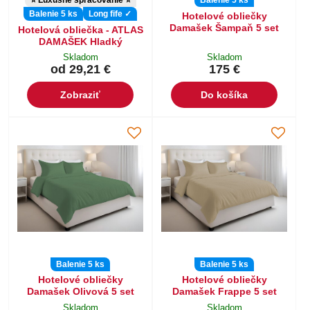
⭐ Luxusné spracovanie ⭐
Balenie 5 ks
Balenie 5 ks
Long fife ✓
Hotelové obliečky
Damašek Šampaň 5 set
Hotelová obliečka - ATLAS
DAMAŠEK Hladký
Skladom
Skladom
od 29,21 €
175 €
Zobraziť
Do košíka
Balenie 5 ks
Balenie 5 ks
Hotelové obliečky
Hotelové obliečky
Damašek Olivová 5 set
Damašek Frappe 5 set
Skladom
Skladom