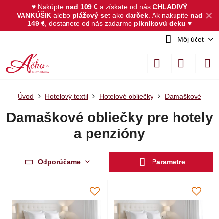
♥ Nakúpte
nad 109 €
a získate od nás
CHLADIVÝ
✕
VANKÚŠIK
alebo
plážový set
ako
darček
.
Ak nakúpite
nad
149 €
, dostanete od nás zadarmo
piknikovú deku
♥
Môj účet
Úvod
Hotelový textil
Hotelové obliečky
Damaškové
Damaškové obliečky pre hotely
a penzióny
Odporúčame
Parametre