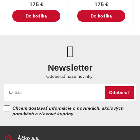
175 €
175 €
Do košíka
Do košíka
Newsletter
Odoberať naše novinky:
Odoberať
Chcem dostávať informácie o novinkách, akciových
ponukách a zľavové kupóny.
Áčko a​.s​.