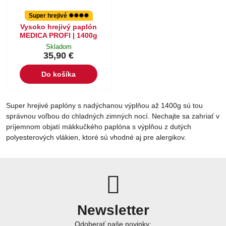
Super hrejivé ✹✹✹✹
Vysoko hrejivý paplón
MEDICA PROFI | 1400g
Skladom
35,90 €
Do košíka
Super hrejivé paplóny s nadýchanou výplňou až 1400g sú tou
správnou voľbou do chladných zimných nocí. Nechajte sa zahriať v
príjemnom objatí mäkkučkého paplóna s výplňou z dutých
polyesterových vlákien, ktoré sú vhodné aj pre alergikov.
Newsletter
Odoberať naše novinky: