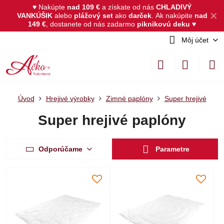
♥ Nakúpte
nad 109 €
a získate od nás
CHLADIVÝ
✕
VANKÚŠIK
alebo
plážový set
ako
darček
.
Ak nakúpite
nad
149 €
, dostanete od nás zadarmo
piknikovú deku
♥
Môj účet
Úvod
Hrejivé výrobky
Zimné paplóny
Super hrejivé
Super hrejivé paplóny
Odporúčame
Parametre