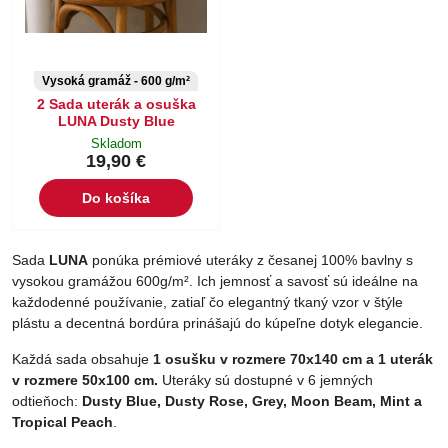
Vysoká gramáž - 600 g/m²
2 Sada uterák a osuška
LUNA Dusty Blue
Skladom
19,90 €
Do košíka
Sada
LUNA
ponúka prémiové uteráky z česanej 100% bavlny s
vysokou gramážou 600g/m². Ich jemnosť a savosť sú ideálne na
každodenné používanie, zatiaľ čo elegantný tkaný vzor v štýle
plástu a decentná bordúra prinášajú do kúpeľne dotyk elegancie.
Každá sada obsahuje
1 osušku v rozmere 70x140 cm a 1 uterák
v rozmere 50x100 cm.
Uteráky sú dostupné v 6 jemných
odtieňoch:
Dusty Blue, Dusty Rose, Grey, Moon Beam, Mint a
Tropical Peach
.