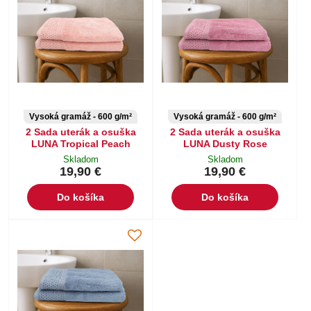
Vysoká gramáž - 600 g/m²
Vysoká gramáž - 600 g/m²
2 Sada uterák a osuška
2 Sada uterák a osuška
LUNA Tropical Peach
LUNA Dusty Rose
Skladom
Skladom
19,90 €
19,90 €
Do košíka
Do košíka