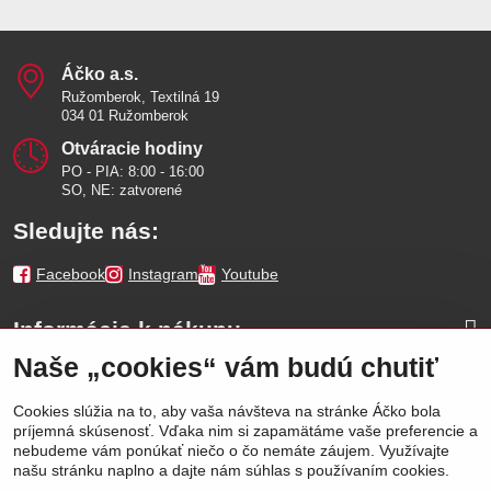
Áčko a​.s​.
Ružomberok, Textilná 19
034 01 Ružomberok
Otváracie hodiny
PO - PIA: 8:00 - 16:00
SO, NE: zatvorené
Sledujte nás:
Facebook
Instagram
Youtube
Informácie k nákupu
Naše „cookies“ vám budú chutiť
Naše značky
Cookies slúžia na to, aby vaša návšteva na stránke Áčko bola
príjemná skúsenosť. Vďaka nim si zapamätáme vaše preferencie a
Výhody
nebudeme vám ponúkať niečo o čo nemáte záujem. Využívajte
našu stránku naplno a dajte nám súhlas s používaním cookies.