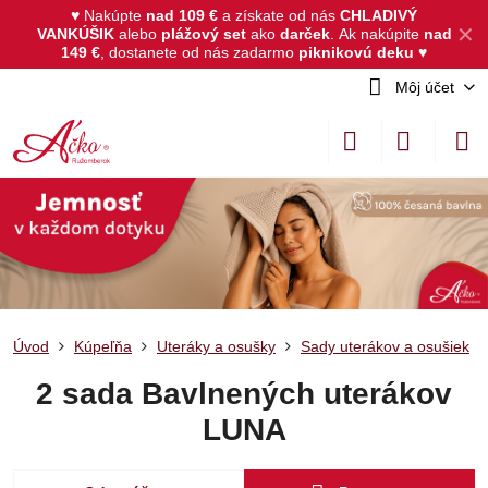
♥ Nakúpte
nad 109 €
a získate od nás
CHLADIVÝ
✕
VANKÚŠIK
alebo
plážový set
ako
darček
.
Ak nakúpite
nad
149 €
, dostanete od nás zadarmo
piknikovú deku
♥
Môj účet
Úvod
Kúpeľňa
Uteráky a osušky
Sady uterákov a osušiek
2 sada Bavlnených uterákov
LUNA