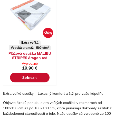
20%
Extra veľká
Vysoká gramáž - 500 g/m²
Plážová osuška MALIBU
STRIPES Aragon red
Vypredané
19,90 €
Zobraziť
Extra veľké osušky – Luxusný komfort a štýl pre vašu kúpeľňu
Objavte širokú ponuku extra veľkých osušiek v rozmeroch od
100×150 cm až po 100×180 cm, ktoré prinášajú dokonalý zážitok z
každodennej starostlivosti o telo. Naše osušky sú vyrobené zo 100