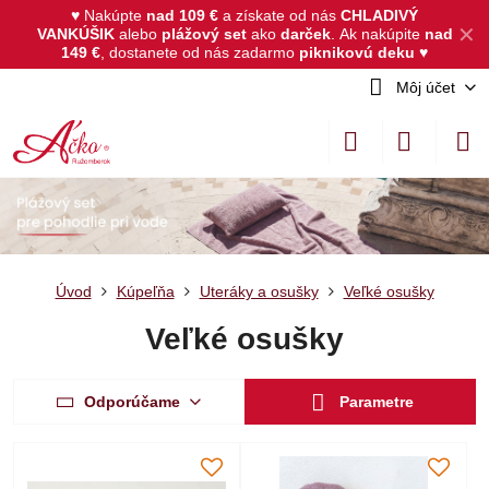
♥ Nakúpte
nad 109 €
a získate od nás
CHLADIVÝ
✕
VANKÚŠIK
alebo
plážový set
ako
darček
.
Ak nakúpite
nad
149 €
, dostanete od nás zadarmo
piknikovú deku
♥
Môj účet
Úvod
Kúpeľňa
Uteráky a osušky
Veľké osušky
Veľké osušky
Odporúčame
Parametre