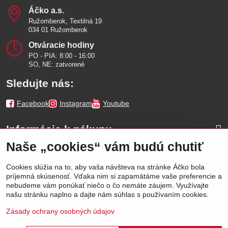
Áčko a​.s​.
Ružomberok, Textilná 19
034 01 Ružomberok
Otváracie hodiny
PO - PIA: 8:00 - 16:00
SO, NE: zatvorené
Sledujte nás:
Facebook
Instagram
Youtube
Informácie k nákupu
Naše „cookies“ vám budú chutiť
Naše značky
Cookies slúžia na to, aby vaša návšteva na stránke Áčko bola
príjemná skúsenosť. Vďaka nim si zapamätáme vaše preferencie a
Výhody
nebudeme vám ponúkať niečo o čo nemáte záujem. Využívajte
našu stránku naplno a dajte nám súhlas s používaním cookies.
Zásady ochrany osobných údajov