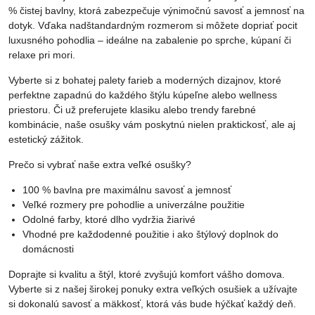
% čistej bavlny, ktorá zabezpečuje výnimočnú savosť a jemnosť na
dotyk. Vďaka nadštandardným rozmerom si môžete dopriať pocit
luxusného pohodlia – ideálne na zabalenie po sprche, kúpaní či
relaxe pri mori.
Vyberte si z bohatej palety farieb a moderných dizajnov, ktoré
perfektne zapadnú do každého štýlu kúpeľne alebo wellness
priestoru. Či už preferujete klasiku alebo trendy farebné
kombinácie, naše osušky vám poskytnú nielen praktickosť, ale aj
estetický zážitok.
Prečo si vybrať naše extra veľké osušky?
100 % bavlna pre maximálnu savosť a jemnosť
Veľké rozmery pre pohodlie a univerzálne použitie
Odolné farby, ktoré dlho vydržia žiarivé
Vhodné pre každodenné použitie i ako štýlový doplnok do
domácnosti
Doprajte si kvalitu a štýl, ktoré zvyšujú komfort vášho domova.
Vyberte si z našej širokej ponuky extra veľkých osušiek a užívajte
si dokonalú savosť a mäkkosť, ktorá vás bude hýčkať každý deň.