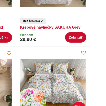
Bez žehlenia ✓
id
Krepové návliečky SAKURA Grey
Skladom
ošíka
Zobraziť
29,90 €