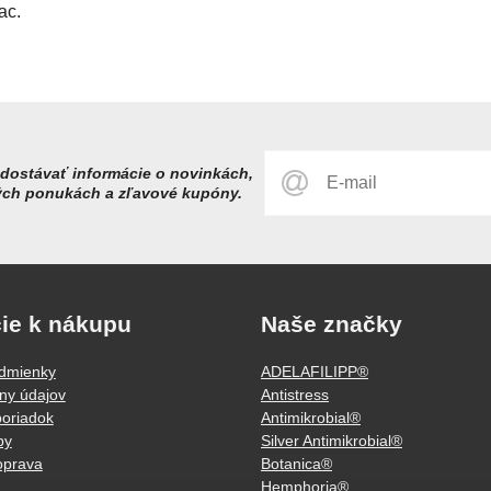
ac.
dostávať informácie o novinkách,
ých ponukách a zľavové kupóny.
ie k nákupu
Naše značky
dmienky
ADELAFILIPP®
ny údajov
Antistress
oriadok
Antimikrobial®
by
Silver Antimikrobial®
oprava
Botanica®
Hemphoria®