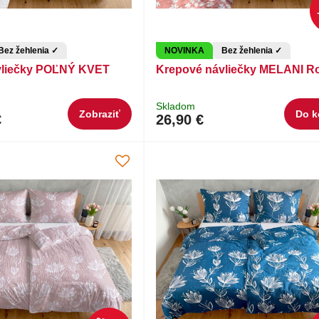
Bez žehlenia ✓
NOVINKA
Bez žehlenia ✓
vliečky POĽNÝ KVET
Krepové návliečky MELANI R
Skladom
Zobraziť
Do k
€
26,90 €