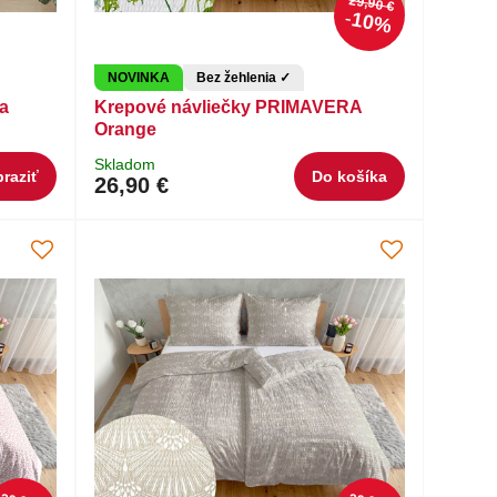
29,90 €
10%
NOVINKA
Bez žehlenia ✓
a
Krepové návliečky PRIMAVERA
Orange
Skladom
raziť
Do košíka
26,90 €