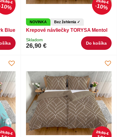
29,90 €
29,90 €
10%
10%
NOVINKA
Bez žehlenia ✓
k Blue
Krepové návliečky TORYSA Mentol
Skladom
ošíka
Do košíka
26,90 €
29,90 €
29,90 €