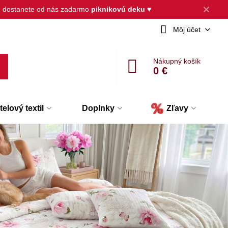
✕
, dostanete od nás zadarmo
piknikovú deku
♥
Môj účet
Nákupný košík
0 €
elový textil
Doplnky
Zľavy