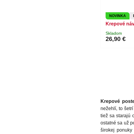
NOVINKA
Krepové náv
Skladom
26,90 €
Krepové poste
nežehlí, to šet
tiež sa starajú
ostatné sa už p
širokej ponuk