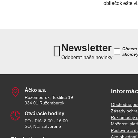
obliečok ešte vi
Newsletter
Chcem 
akciov
Odoberať naše novinky:
Áčko a​.s​.
Informác
Ružomberok, Textilná 19
034 01 Ružomberok
Obchodné po
Zásady ochra
Otváracie hodiny
Reklamačný p
PO - PIA: 8:00 - 16:00
Možnosti plat
SO, NE: zatvorené
Poštovné a d
Ako objednať