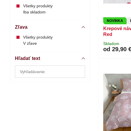
Všetky produkty
Iba skladom
NOVINKA
Zľava
Krepové ná
Red
Všetky produkty
V zľave
Skladom
od 29,90 
Hľadať text
Prehľadať
výsledky
filtra
fulltextom