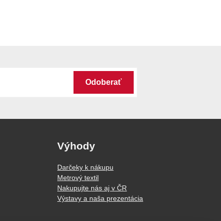
Odoberať
Výhody
Darčeky k nákupu
Metrový textil
Nakupujte nás aj v ČR
Výstavy a naša prezentácia