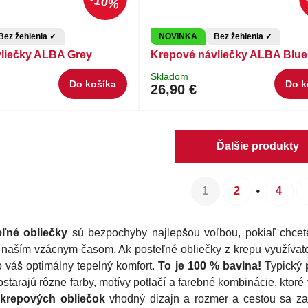
10%
Bez žehlenia ✓
NOVINKA
Bez žehlenia ✓
liečky ALBA Grey
Krepové návliečky ALBA Blue
Skladom
Do košíka
Do k
26,90 €
Ďalšie produkty
1
2
4
ľné obliečky
sú bezpochyby najlepšou voľbou, pokiaľ chce
rí naším vzácnym časom. Ak posteľné obliečky z krepu využívate
 o váš optimálny tepelný komfort.
To je 100 % bavlna!
Typický
ostarajú rôzne farby, motívy potlačí a farebné kombinácie, ktoré
y
krepových obliečok
vhodný dizajn a rozmer a cestou sa zas