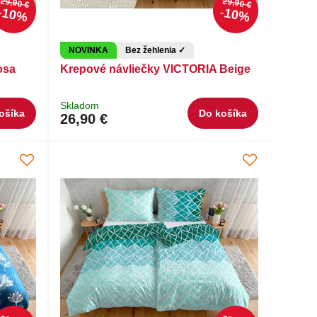
29,90 €
29,90 €
10%
10%
NOVINKA
Bez žehlenia ✓
osa
Krepové návliečky VICTORIA Beige
Skladom
ošíka
Do košíka
26,90 €