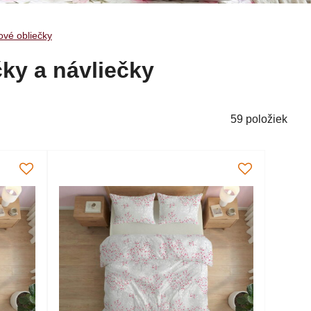
ové obliečky
ky a návliečky
59
položiek