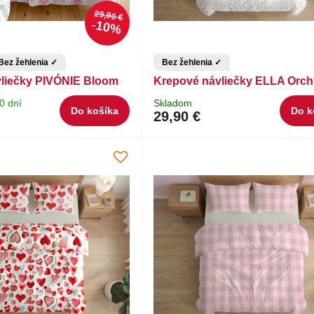
29,90 €
10%
Bez žehlenia ✓
Bez žehlenia ✓
liečky PIVÓNIE Bloom
Krepové návliečky ELLA Orch
0 dní
Skladom
Do košíka
Do k
29,90 €