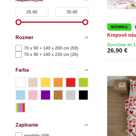
Od:
Do:
NOVINKA
Krepové náv
Rozmer
Doručíme do 1
70 x 90 + 140 x 200 cm (59)
26,90 €
70 x 90 + 140 x 220 cm (26)
Farba
biela
béžová
žltá
oranžová
červená
zelená
(23)
(8)
(3)
(3)
(3)
(7)
modrá
ružová
fialová
hnedá
sivá
čierna
(9)
(16)
(3)
(7)
(11)
(1)
farebné
(6)
Zapínanie
gombíky (59)