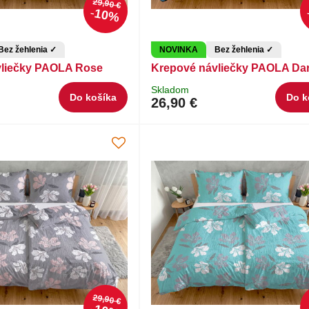
29,90 €
10%
Bez žehlenia ✓
NOVINKA
Bez žehlenia ✓
vliečky PAOLA Rose
Krepové návliečky PAOLA Dar
Skladom
Do košíka
Do k
26,90 €
29,90 €