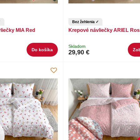
✓
Bez žehlenia ✓
liečky MIA Red
Krepové návliečky ARIEL Ros
Skladom
Do košíka
Zob
29,90 €