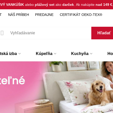
IVÝ VANKÚŠIK
alebo
plážový set
ako
darček
.
Ak nakúpite
nad 149 €
T
NÁŠ PRÍBEH
PREDAJNE
CERTIFIKÁT OEKO-TEX®
Hľadať
tská izba
Kúpeľňa
Kuchyňa
Hot