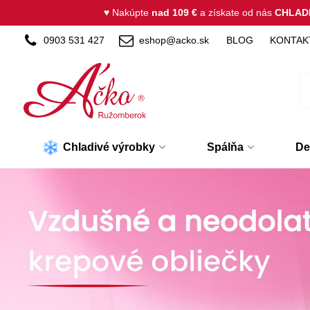
♥ Nakúpte
nad 109 €
a získate od nás
CHLAD
0903 531 427
eshop@acko.sk
BLOG
KONTAK
Chladivé výrobky
Spálňa
De