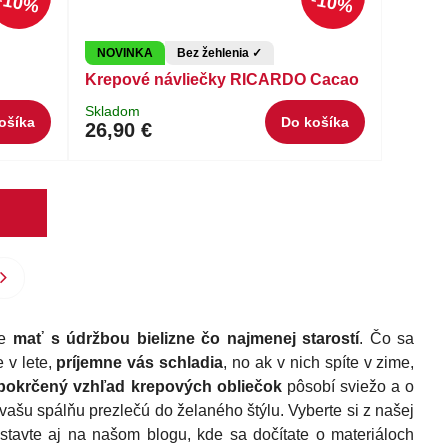
10%
10%
NOVINKA
Bez žehlenia ✓
Krepové návliečky RICARDO Cacao
Skladom
ošíka
Do košíka
26,90 €
te
mať s údržbou bielizne čo najmenej starostí
. Čo sa
 v lete,
príjemne vás schladia
, no ak v nich spíte v zime,
pokrčený vzhľad krepových obliečok
pôsobí sviežo a o
 vašu spálňu prezlečú do želaného štýlu. Vyberte si z našej
tavte aj na našom blogu, kde sa dočítate o materiáloch