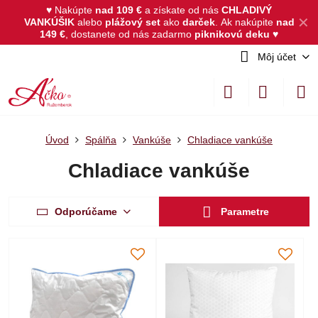
♥ Nakúpte
nad 109 €
a získate od nás
CHLADIVÝ
✕
VANKÚŠIK
alebo
plážový set
ako
darček
.
Ak nakúpite
nad
149 €
, dostanete od nás zadarmo
piknikovú deku
♥
Môj účet
Úvod
Spálňa
Vankúše
Chladiace vankúše
Chladiace vankúše
Odporúčame
Parametre