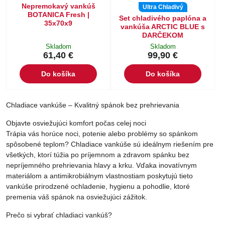
Nepremokavý vankúš
Ultra Chladivý
BOTANICA Fresh |
Set chladivého paplóna a
35x70x9
vankúša ARCTIC BLUE s
DARČEKOM
Skladom
Skladom
61,40 €
99,90 €
Do košíka
Do košíka
Chladiace vankúše – Kvalitný spánok bez prehrievania
Objavte osviežujúci komfort počas celej noci
Trápia vás horúce noci, potenie alebo problémy so spánkom
spôsobené teplom? Chladiace vankúše sú ideálnym riešením pre
všetkých, ktorí túžia po príjemnom a zdravom spánku bez
nepríjemného prehrievania hlavy a krku. Vďaka inovatívnym
materiálom a antimikrobiálnym vlastnostiam poskytujú tieto
vankúše prirodzené ochladenie, hygienu a pohodlie, ktoré
premenia váš spánok na osviežujúci zážitok.
Prečo si vybrať chladiaci vankúš?