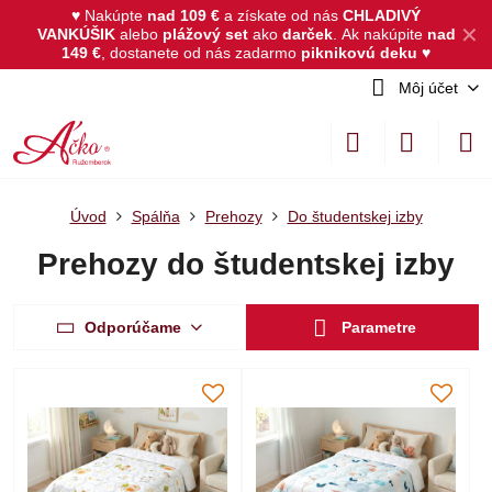
♥ Nakúpte
nad 109 €
a získate od nás
CHLADIVÝ
✕
VANKÚŠIK
alebo
plážový set
ako
darček
.
Ak nakúpite
nad
149 €
, dostanete od nás zadarmo
piknikovú deku
♥
Môj účet
Úvod
Spálňa
Prehozy
Do študentskej izby
Prehozy do študentskej izby
Odporúčame
Parametre