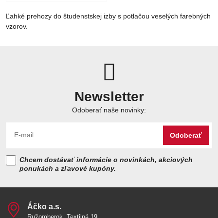
Ľahké prehozy do študenstskej izby s potlačou veselých farebných
vzorov.
Newsletter
Odoberať naše novinky:
Odoberať
Chcem dostávať informácie o novinkách, akciových
ponukách a zľavové kupóny.
Áčko a​.s​.
Ružomberok, Textilná 19