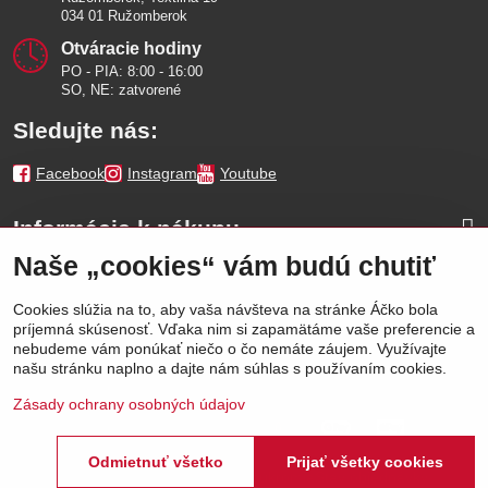
034 01 Ružomberok
Otváracie hodiny
PO - PIA: 8:00 - 16:00
SO, NE: zatvorené
Sledujte nás:
Facebook
Instagram
Youtube
Informácie k nákupu
Naše „cookies“ vám budú chutiť
Naše značky
Cookies slúžia na to, aby vaša návšteva na stránke Áčko bola
príjemná skúsenosť. Vďaka nim si zapamätáme vaše preferencie a
Výhody
nebudeme vám ponúkať niečo o čo nemáte záujem. Využívajte
našu stránku naplno a dajte nám súhlas s používaním cookies.
Zásady ochrany osobných údajov
Odmietnuť všetko
Prijať všetky cookies
©
2026
Áčko a.s.
Predvoľby súkromia
Stav objednávky