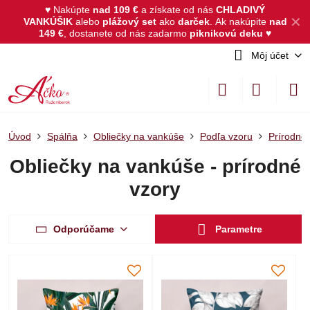
♥ Nakúpte
nad 109 €
a získate od nás
CHLADIVÝ
✕
VANKÚŠIK
alebo
plážový set
ako
darček
.
Ak nakúpite
nad
149 €
, dostanete od nás zadarmo
piknikovú deku
♥
Môj účet
Úvod
Spálňa
Obliečky na vankúše
Podľa vzoru
Prírodné 
Obliečky na vankúše - prírodné
vzory
Odporúčame
Parametre