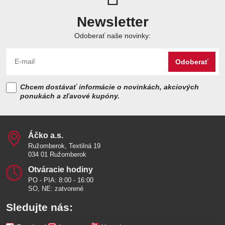
Newsletter
Odoberať naše novinky:
Odoberať
Chcem dostávať informácie o novinkách, akciových
ponukách a zľavové kupóny.
Áčko a​.s​.
Ružomberok, Textilná 19
034 01 Ružomberok
Otváracie hodiny
PO - PIA: 8:00 - 16:00
SO, NE: zatvorené
Sledujte nás: