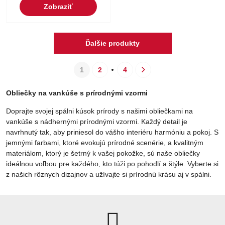
Zobraziť
Ďalšie produkty
1
2
4
Obliečky na vankúše s prírodnými vzormi
Doprajte svojej spálni kúsok prírody s našimi obliečkami na
vankúše s nádhernými prírodnými vzormi. Každý detail je
navrhnutý tak, aby priniesol do vášho interiéru harmóniu a pokoj. S
jemnými farbami, ktoré evokujú prírodné scenérie, a kvalitným
materiálom, ktorý je šetrný k vašej pokožke, sú naše obliečky
ideálnou voľbou pre každého, kto túži po pohodlí a štýle. Vyberte si
z našich rôznych dizajnov a užívajte si prírodnú krásu aj v spálni.