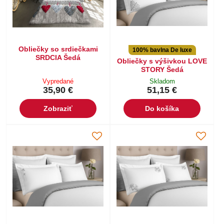
Obliečky so srdiečkami
100% bavlna De luxe
SRDCIA Šedá
Obliečky s výšivkou LOVE
STORY Šedá
Vypredané
Skladom
35,90 €
51,15 €
Zobraziť
Do košíka