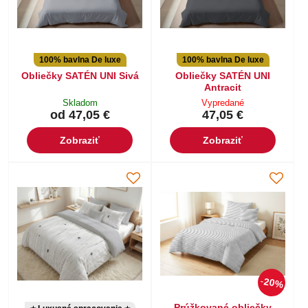
100% bavlna De luxe
100% bavlna De luxe
Obliečky SATÉN UNI Sivá
Obliečky SATÉN UNI
Antracit
Skladom
Vypredané
od 47,05 €
47,05 €
Zobraziť
Zobraziť
20%
Prúžkované obliečky