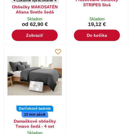
⭐ Luxusné spracovanie ⭐
STRIPES Sivá
Obliečky MAKOSATÉN
Aliana Svetlo šedá
Skladom
Skladom
od 62,90 €
19,12 €
Zobraziť
Do košíka
Darčekové balenie
10 mm pásik
Damaškové obliečky
Tmavo šedá - 4 set
Skladom