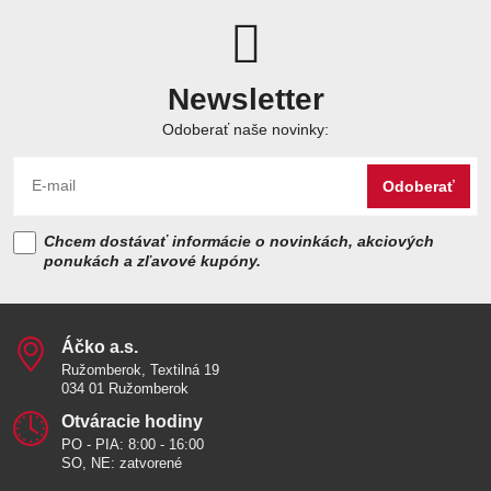
Newsletter
Odoberať naše novinky:
Odoberať
Chcem dostávať informácie o novinkách, akciových
ponukách a zľavové kupóny.
Áčko a​.s​.
Ružomberok, Textilná 19
034 01 Ružomberok
Otváracie hodiny
PO - PIA: 8:00 - 16:00
SO, NE: zatvorené