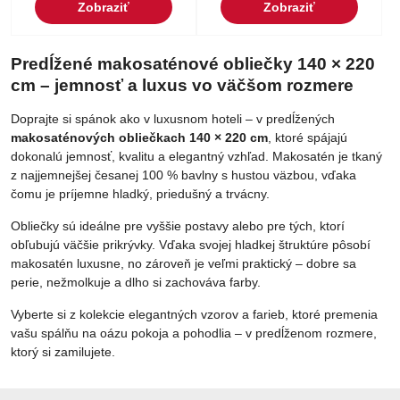
Zobraziť
Zobraziť
Predĺžené makosaténové obliečky 140 × 220
cm – jemnosť a luxus vo väčšom rozmere
Doprajte si spánok ako v luxusnom hoteli – v predĺžených
makosaténových obliečkach 140 × 220 cm
, ktoré spájajú
dokonalú jemnosť, kvalitu a elegantný vzhľad. Makosatén je tkaný
z najjemnejšej česanej 100 % bavlny s hustou väzbou, vďaka
čomu je príjemne hladký, priedušný a trvácny.
Obliečky sú ideálne pre vyššie postavy alebo pre tých, ktorí
obľubujú väčšie prikrývky. Vďaka svojej hladkej štruktúre pôsobí
makosatén luxusne, no zároveň je veľmi praktický – dobre sa
perie, nežmolkuje a dlho si zachováva farby.
Vyberte si z kolekcie elegantných vzorov a farieb, ktoré premenia
vašu spálňu na oázu pokoja a pohodlia – v predĺženom rozmere,
ktorý si zamilujete.