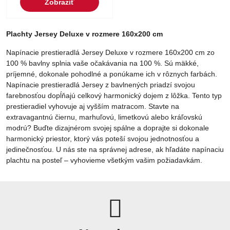
Zobraziť
Plachty Jersey Deluxe v rozmere 160x200 cm
Napínacie prestieradlá Jersey Deluxe v rozmere 160x200 cm zo
100 % bavlny splnia vaše očakávania na 100 %. Sú mäkké,
príjemné, dokonale pohodlné a ponúkame ich v rôznych farbách.
Napínacie prestieradlá Jersey z bavlnených priadzí svojou
farebnosťou dopĺňajú celkový harmonický dojem z lôžka. Tento typ
prestieradiel vyhovuje aj vyšším matracom. Stavte na
extravagantnú čiernu, marhuľovú, limetkovú alebo kráľovskú
modrú? Buďte dizajnérom svojej spálne a doprajte si dokonale
harmonický priestor, ktorý vás poteší svojou jednotnosťou a
jedinečnosťou. U nás ste na správnej adrese, ak hľadáte napínaciu
plachtu na posteľ – vyhovieme všetkým vašim požiadavkám.