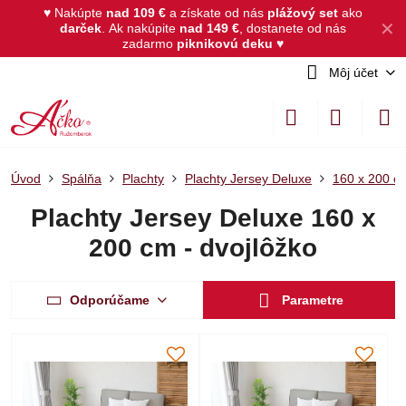
♥ Nakúpte
nad 109 €
a získate od nás
plážový set
ako
✕
darček
.
Ak nakúpite
nad 149 €
, dostanete od nás
zadarmo
piknikovú deku
♥
Môj účet
Úvod
Spálňa
Plachty
Plachty Jersey Deluxe
160 x 200 cm
Plachty Jersey Deluxe 160 x
200 cm - dvojlôžko
Odporúčame
Parametre