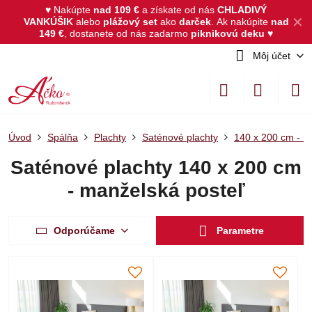
♥ Nakúpte
nad 109 €
a získate od nás
CHLADIVÝ
✕
VANKÚŠIK
alebo
plážový set
ako
darček
.
Ak nakúpite
nad
149 €
, dostanete od nás zadarmo
piknikovú deku
♥
Môj účet
Úvod
Spálňa
Plachty
Saténové plachty
140 x 200 cm - m
Saténové plachty 140 x 200 cm
- manželská posteľ
Odporúčame
Parametre