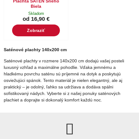
Plachta SATÉN Sneho
Biela
Skladom
od 16,90 €
Zobraziť
Saténové plachty 140x200 cm
Saténové plachty v rozmere 140x200 cm dodajú vašej posteli
luxusný vzhľad a maximálne pohodlie. Vďaka jemnému a
hladkému povrchu saténu sú príjemné na dotyk a poskytujú
osviežujúci spánok. Tento materiál je nielen elegantný, ale aj
praktický – je odolný, ľahko sa udržiava a dodáva spálni
sofistikovaný nádych. Vyberte si z našej ponuky saténových
plachiet a doprajte si dokonalý komfort každú noc.