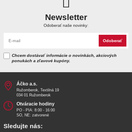
Newsletter
Odoberať naše novinky:
Odoberať
Chcem dostávať informácie o novinkách, akciových
ponukách a zľavové kupóny.
Áčko a​.s​.
Ružomberok, Textilná 19
034 01 Ružomberok
Otváracie hodiny
PO - PIA: 8:00 - 16:00
SO, NE: zatvorené
Sledujte nás: