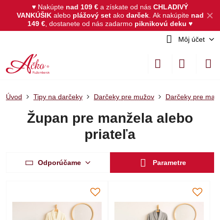
♥ Nakúpte
nad 109 €
a získate od nás
CHLADIVÝ
✕
VANKÚŠIK
alebo
plážový set
ako
darček
.
Ak nakúpite
nad
149 €
, dostanete od nás zadarmo
piknikovú deku
♥
Môj účet
Úvod
Tipy na darčeky
Darčeky pre mužov
Darčeky pre manž
Župan pre manžela alebo
priateľa
Odporúčame
Parametre