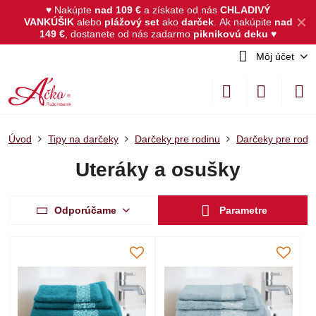
♥ Nakúpte
nad 109 €
a získate od nás
CHLADIVÝ
✕
VANKÚŠIK
alebo
plážový set
ako
darček
.
Ak nakúpite
nad
149 €
, dostanete od nás zadarmo
piknikovú deku
♥
Môj účet
Úvod
Tipy na darčeky
Darčeky pre rodinu
Darčeky pre rodi
Uteráky a osušky
Odporúčame
Parametre