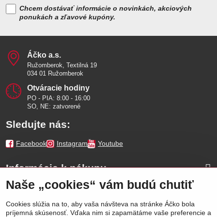
Chcem dostávať informácie o novinkách, akciových
ponukách a zľavové kupóny.
Áčko a​.s​.
Ružomberok, Textilná 19
034 01 Ružomberok
Otváracie hodiny
PO - PIA: 8:00 - 16:00
SO, NE: zatvorené
Sledujte nás:
Facebook
Instagram
Youtube
Informácie k nákupu
Naše „cookies“ vám budú chutiť
Naše značky
Cookies slúžia na to, aby vaša návšteva na stránke Áčko bola
príjemná skúsenosť. Vďaka nim si zapamätáme vaše preferencie a