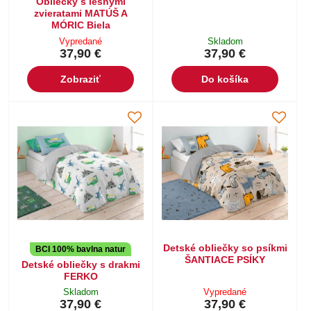
Obliečky s lesnými
zvieratami MATÚŠ A
MÓRIC Biela
Vypredané
Skladom
37,90 €
37,90 €
Zobraziť
Do košíka
Detské obliečky so psíkmi
BCI 100% bavlna natur
ŠANTIACE PSÍKY
Detské obliečky s drakmi
FERKO
Skladom
Vypredané
37,90 €
37,90 €