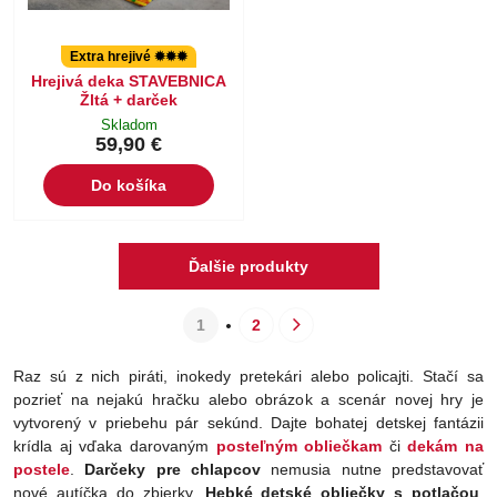
Extra hrejivé ✹✹✹
Hrejivá deka STAVEBNICA
Žltá + darček
Skladom
59,90 €
Do košíka
Ďalšie produkty
1
2
Raz sú z nich piráti, inokedy pretekári alebo policajti. Stačí sa
pozrieť na nejakú hračku alebo obrázok a scenár novej hry je
vytvorený v priebehu pár sekúnd. Dajte bohatej detskej fantázii
krídla aj vďaka darovaným
posteľným obliečkam
či
dekám na
postele
.
Darčeky pre chlapcov
nemusia nutne predstavovať
nové autíčka do zbierky.
Hebké detské obliečky s potlačou
,