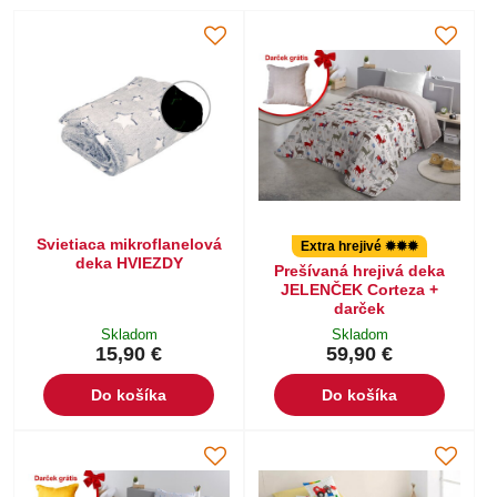
Svietiaca mikroflanelová
Extra hrejivé ✹✹✹
deka HVIEZDY
Prešívaná hrejivá deka
JELENČEK Corteza +
darček
Skladom
Skladom
15,90 €
59,90 €
Do košíka
Do košíka