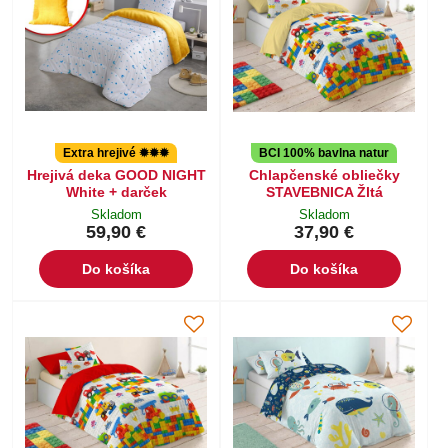
Extra hrejivé ✹✹✹
BCI 100% bavlna natur
Hrejivá deka GOOD NIGHT
Chlapčenské obliečky
White + darček
STAVEBNICA Žltá
Skladom
Skladom
59,90 €
37,90 €
Do košíka
Do košíka