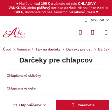
♥ Nakúpte
nad 109 €
a získate od nás
CHLADIVÝ
✕
VANKÚŠIK
alebo
plážový set
ako
darček
.
Ak nakúpite
nad
149 €
, dostanete od nás zadarmo
piknikovú deku
♥
Môj účet
Úvod
Vianoce
Tipy na darčeky
Darčeky pre deti
Darčeky 
Darčeky pre chlapcov
Chlapčenské obliečky
Chlapčenské deky
Odporúčame
Parametre