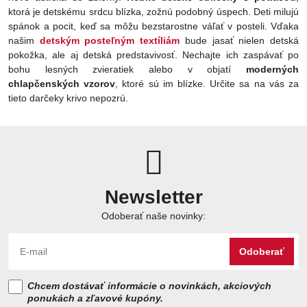
ktorá je detskému srdcu blízka, zožnú podobný úspech. Deti milujú
spánok a pocit, keď sa môžu bezstarostne váľať v posteli. Vďaka
našim
detským posteľným textíliám
bude jasať nielen detská
pokožka, ale aj detská predstavivosť. Nechajte ich zaspávať po
bohu lesných zvieratiek alebo v objatí
moderných
chlapčenských vzorov
, ktoré sú im blízke. Určite sa na vás za
tieto darčeky krivo nepozrú.
Newsletter
Odoberať naše novinky:
Odoberať
Chcem dostávať informácie o novinkách, akciových
ponukách a zľavové kupóny.