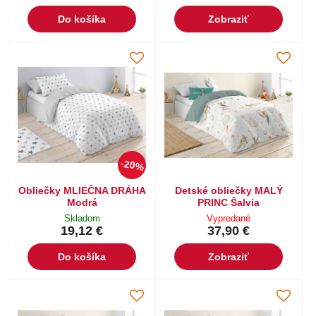
Do košíka
Zobraziť
20%
Obliečky MLIEČNA DRÁHA
Detské obliečky MALÝ
Modrá
PRINC Šalvia
Skladom
Vypredané
19,12 €
37,90 €
Do košíka
Zobraziť