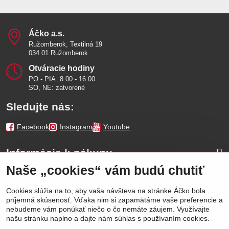
Áčko a​.s​.
Ružomberok, Textilná 19
034 01 Ružomberok
Otváracie hodiny
PO - PIA: 8:00 - 16:00
SO, NE: zatvorené
Sledujte nás:
Facebook
Instagram
Youtube
Informácie k nákupu
Naše „cookies“ vám budú chutiť
Naše značky
Cookies slúžia na to, aby vaša návšteva na stránke Áčko bola
príjemná skúsenosť. Vďaka nim si zapamätáme vaše preferencie a
Výhody
nebudeme vám ponúkať niečo o čo nemáte záujem. Využívajte
našu stránku naplno a dajte nám súhlas s používaním cookies.