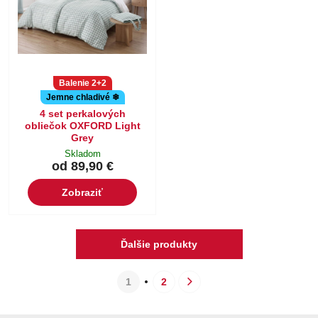
Balenie 2+2
Jemne chladivé ❄
4 set perkalových
obliečok OXFORD Light
Grey
Skladom
od 89,90 €
Zobraziť
Ďalšie produkty
1
2