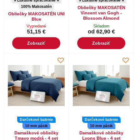
⭐ Luxusné spracovanie ⭐
⭐ Luxusné spracovanie ⭐
100% Makosatén
Obliečky MAKOSATÉN
Vincent van Gogh -
Obliečky MAKOSATÉN UNI
Blossom Almond
Blue
Vypredané
Skladom
51,15 €
od 62,90 €
Zobraziť
Zobraziť
Darčekové balenie
Darčekové balenie
10 mm pásik
10 mm pásik
Damaškové obliečky
Damaškové obliečky
Tmavo modrá - 4 set
Lyons Blue - 4 set