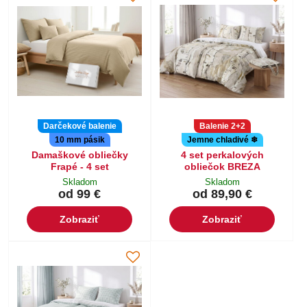
Darčekové balenie
Balenie 2+2
10 mm pásik
Jemne chladivé ❄
Damaškové obliečky
4 set perkalových
Frapé - 4 set
obliečok BREZA
Skladom
Skladom
od 99 €
od 89,90 €
Zobraziť
Zobraziť