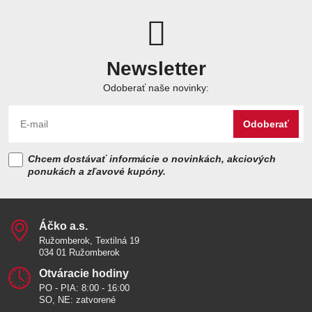
Newsletter
Odoberať naše novinky:
Odoberať
Chcem dostávať informácie o novinkách, akciových
ponukách a zľavové kupóny.
Áčko a​.s​.
Ružomberok, Textilná 19
034 01 Ružomberok
Otváracie hodiny
PO - PIA: 8:00 - 16:00
SO, NE: zatvorené