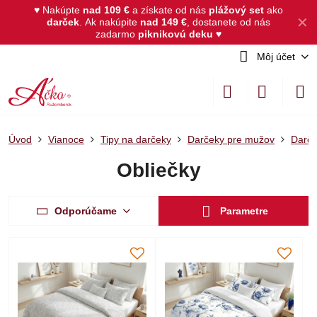
♥ Nakúpte
nad 109 €
a získate od nás
plážový set
ako
✕
darček
.
Ak nakúpite
nad 149 €
, dostanete od nás
zadarmo
piknikovú deku
♥
Môj účet
Úvod
Vianoce
Tipy na darčeky
Darčeky pre mužov
Darče
Obliečky
Odporúčame
Parametre