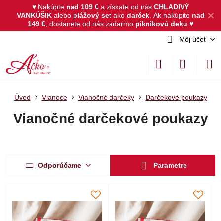
♥ Nakúpte
nad 109 €
a získate od nás
CHLADIVÝ
✕
VANKÚŠIK
alebo
plážový set
ako
darček
.
Ak nakúpite
nad
149 €
, dostanete od nás zadarmo
piknikovú deku
♥
Môj účet
Úvod
Vianoce
Vianočné darčeky
Darčekové poukazy
Vianočné darčekové poukazy
Odporúčame
Parametre