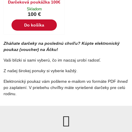
Darčeková poukážka 100€
Skladom
100 €
Do košíka
Zháňate darčeky na poslednú chvíľu? Kúpte elektronický
poukaz (voucher) na Áčku!
Vaši blízki si sami vyberú, čo im naozaj urobí radosť.
Z našej širokej ponuky si vyberie každý.
Elektronický poukaz vám pošleme e-mailom vo formáte PDF ihneď
po zaplatení. V priebehu chvíľky máte vyriešené darčeky pre celú
rodinu.