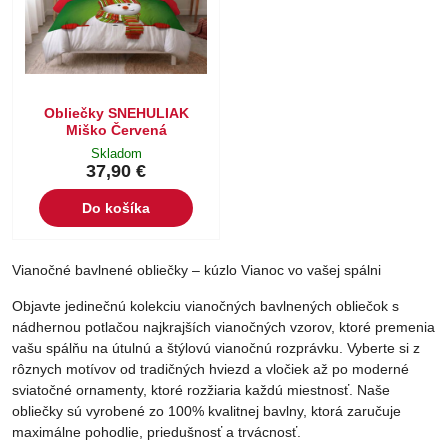
Obliečky SNEHULIAK
Miško Červená
Skladom
37,90 €
Do košíka
Vianočné bavlnené obliečky – kúzlo Vianoc vo vašej spálni
Objavte jedinečnú kolekciu vianočných bavlnených obliečok s
nádhernou potlačou najkrajších vianočných vzorov, ktoré premenia
vašu spálňu na útulnú a štýlovú vianočnú rozprávku. Vyberte si z
rôznych motívov od tradičných hviezd a vločiek až po moderné
sviatočné ornamenty, ktoré rozžiaria každú miestnosť. Naše
obliečky sú vyrobené zo 100% kvalitnej bavlny, ktorá zaručuje
maximálne pohodlie, priedušnosť a trvácnosť.