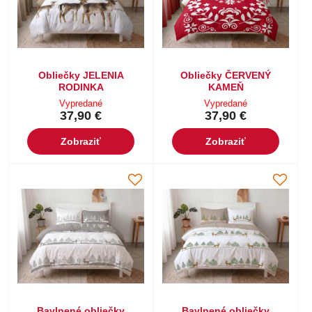
Obliečky JELENIA
Obliečky ČERVENÝ
RODINKA
KAMEŇ
Vypredané
Vypredané
37,90 €
37,90 €
Zobraziť
Zobraziť
Bavlnené obliečky
Bavlnené obliečky