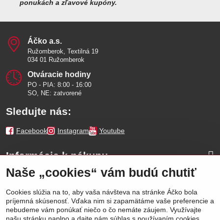
ponukách a zľavové kupóny.
Áčko a​.s​.
Ružomberok, Textilná 19
034 01 Ružomberok
Otváracie hodiny
PO - PIA: 8:00 - 16:00
SO, NE: zatvorené
Sledujte nás:
Facebook
Instagram
Youtube
Informácie k nákupu
Naše „cookies“ vám budú chutiť
Naše značky
Cookies slúžia na to, aby vaša návšteva na stránke Áčko bola
príjemná skúsenosť. Vďaka nim si zapamätáme vaše preferencie a
Výhody
nebudeme vám ponúkať niečo o čo nemáte záujem. Využívajte
našu stránku naplno a dajte nám súhlas s používaním cookies.