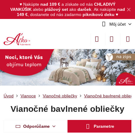
♥ Nakúpte
nad 109 €
a získate od nás
CHLADIVÝ
✕
VANKÚŠIK
alebo
plážový set
ako
darček
.
Ak nakúpite
nad
149 €
, dostanete od nás zadarmo
piknikovú deku
♥
Môj účet
Úvod
Vianoce
Vianočné obliečky
Vianočné bavlnené oblieč
Vianočné bavlnené obliečky
Odporúčame
Parametre