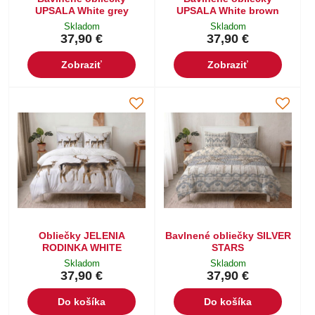
UPSALA White grey
UPSALA White brown
Skladom
Skladom
37,90 €
37,90 €
Zobraziť
Zobraziť
Obliečky JELENIA
Bavlnené obliečky SILVER
RODINKA WHITE
STARS
Skladom
Skladom
37,90 €
37,90 €
Do košíka
Do košíka