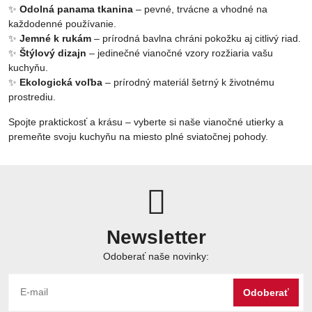
✨
Odolná panama tkanina
– pevné, trvácne a vhodné na
každodenné používanie.
✨
Jemné k rukám
– prírodná bavlna chráni pokožku aj citlivý riad.
✨
Štýlový dizajn
– jedinečné vianočné vzory rozžiaria vašu
kuchyňu.
✨
Ekologická voľba
– prírodný materiál šetrný k životnému
prostrediu.
Spojte praktickosť a krásu – vyberte si naše vianočné utierky a
premeňte svoju kuchyňu na miesto plné sviatočnej pohody.
Newsletter
Odoberať naše novinky:
Odoberať