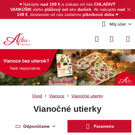
♥ Nakúpte
nad 109 €
a získate od nás
CHLADIVÝ
✕
VANKÚŠIK
alebo
plážový set
ako
darček
.
Ak nakúpite
nad
149 €
, dostanete od nás zadarmo
piknikovú deku
♥
Môj účet
Úvod
Vianoce
Vianočné utierky
Vianočné utierky
Odporúčame
Parametre