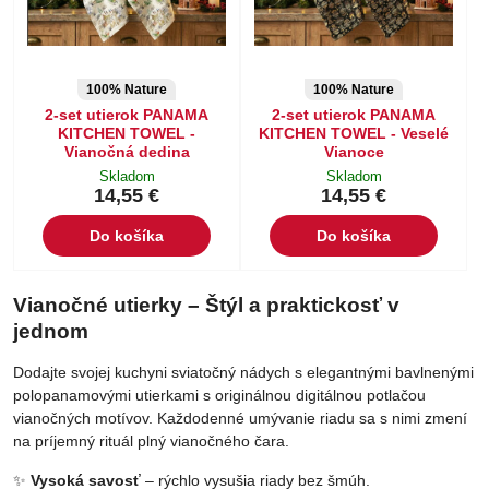
100% Nature
100% Nature
2-set utierok PANAMA
2-set utierok PANAMA
KITCHEN TOWEL -
KITCHEN TOWEL - Veselé
Vianočná dedina
Vianoce
Skladom
Skladom
14,55 €
14,55 €
Do košíka
Do košíka
Vianočné utierky – Štýl a praktickosť v
jednom
Dodajte svojej kuchyni sviatočný nádych s elegantnými bavlnenými
polopanamovými utierkami s originálnou digitálnou potlačou
vianočných motívov. Každodenné umývanie riadu sa s nimi zmení
na príjemný rituál plný vianočného čara.
✨
Vysoká savosť
– rýchlo vysušia riady bez šmúh.