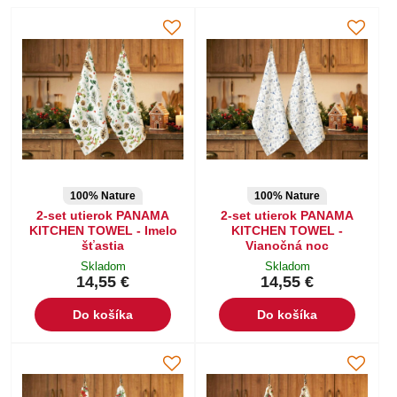
100% Nature
100% Nature
2-set utierok PANAMA
2-set utierok PANAMA
KITCHEN TOWEL - Imelo
KITCHEN TOWEL -
šťastia
Vianočná noc
Skladom
Skladom
14,55 €
14,55 €
Do košíka
Do košíka