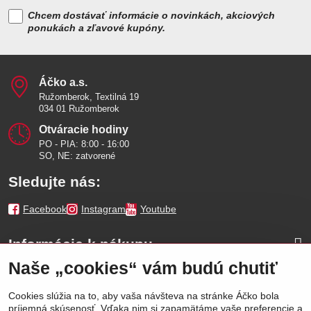
Chcem dostávať informácie o novinkách, akciových
ponukách a zľavové kupóny.
Áčko a​.s​.
Ružomberok, Textilná 19
034 01 Ružomberok
Otváracie hodiny
PO - PIA: 8:00 - 16:00
SO, NE: zatvorené
Sledujte nás:
Facebook
Instagram
Youtube
Informácie k nákupu
Naše „cookies“ vám budú chutiť
Naše značky
Cookies slúžia na to, aby vaša návšteva na stránke Áčko bola
príjemná skúsenosť. Vďaka nim si zapamätáme vaše preferencie a