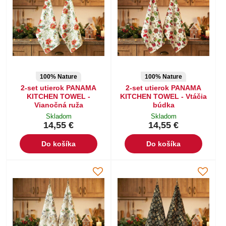
100% Nature
100% Nature
2-set utierok PANAMA
2-set utierok PANAMA
KITCHEN TOWEL -
KITCHEN TOWEL - Vtáčia
Vianočná ruža
búdka
Skladom
Skladom
14,55 €
14,55 €
Do košíka
Do košíka