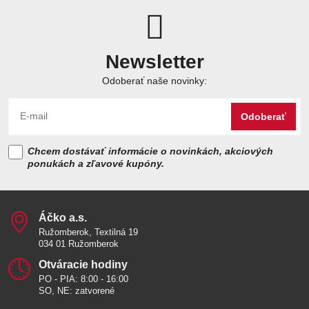
Newsletter
Odoberať naše novinky:
Odoberať
Chcem dostávať informácie o novinkách, akciových
ponukách a zľavové kupóny.
Áčko a​.s​.
Ružomberok, Textilná 19
034 01 Ružomberok
Otváracie hodiny
PO - PIA: 8:00 - 16:00
SO, NE: zatvorené