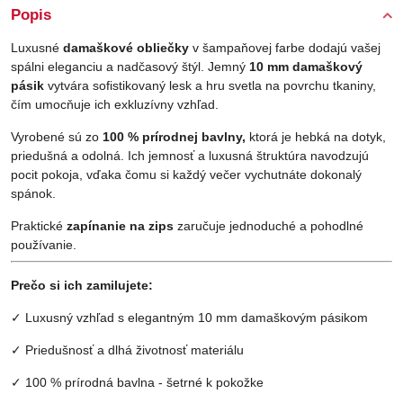
Popis
Luxusné
damaškové obliečky
v šampaňovej farbe dodajú vašej
spálni eleganciu a nadčasový štýl. Jemný
10 mm damaškový
pásik
vytvára sofistikovaný lesk a hru svetla na povrchu tkaniny,
čím umocňuje ich exkluzívny vzhľad.
Vyrobené sú zo
100 % prírodnej bavlny,
ktorá je hebká na dotyk,
priedušná a odolná. Ich jemnosť a luxusná štruktúra navodzujú
pocit pokoja, vďaka čomu si každý večer vychutnáte dokonalý
spánok.
Praktické
zapínanie na zips
zaručuje jednoduché a pohodlné
používanie.
Prečo si ich zamilujete:
✓ Luxusný vzhľad s elegantným 10 mm damaškovým pásikom
✓ Priedušnosť a dlhá životnosť materiálu
✓ 100 % prírodná bavlna - šetrné k pokožke