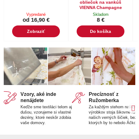
obliečok na vankúš
VIENNA Champagne
Vypredané
Skladom
od 16,90 €
8 €
Zobraziť
Do košíka
Vzory, aké inde
Precíznosť z
nenájdete
Ružomberka
Keďže sme textiláci telom aj
Za každým stehom našich
dušou, vzorujeme si vlastné
výrobkov stoja šikovné ruk
dezény, ktoré neskôr zdobia
našich verných šičiek, bez
vaše domovy.
ktorých by to nebolo Áčko.