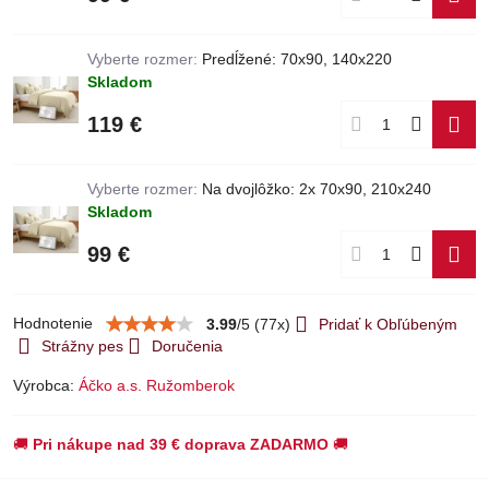
Vyberte rozmer:
Predĺžené: 70x90, 140x220
Skladom
119 €
Vyberte rozmer:
Na dvojlôžko: 2x 70x90, 210x240
Skladom
99 €
Hodnotenie
3.99
/
5
(
77
x)
Pridať k Obľúbeným
Strážny pes
Doručenia
Výrobca:
Áčko a.s. Ružomberok
🚚
Pri nákupe nad 39 € doprava ZADARMO
🚚