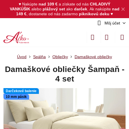
♥ Nakúpte
nad 109 €
a získate od nás
CHLADIVÝ
✕
VANKÚŠIK
alebo
plážový set
ako
darček
.
Ak nakúpite
nad
149 €
, dostanete od nás zadarmo
piknikovú deku
♥
Môj účet
Úvod
Spálňa
Obliečky
Damaškové obliečky
Damaškové obliečky Šampaň -
4 set
Darčekové balenie
10 mm pásik