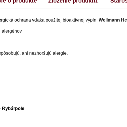
ie o produkte
Zloženie produktu:
Staros
lergická ochrana vďaka použitej bioaktívnej výplni
Wellmann He
h alergénov
spôsobujú, ani nezhoršujú alergie.
- Rybárpole