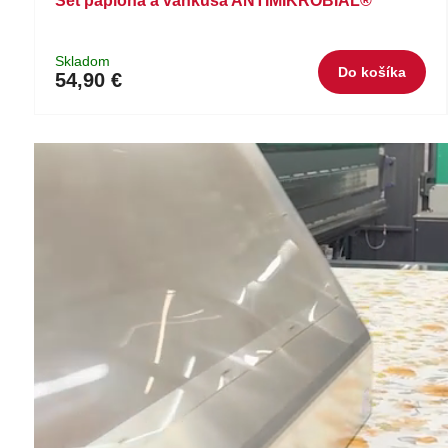
Set paplóna a vankúša ANTIMIKROBIAL®
Skladom
Do košíka
54,90 €