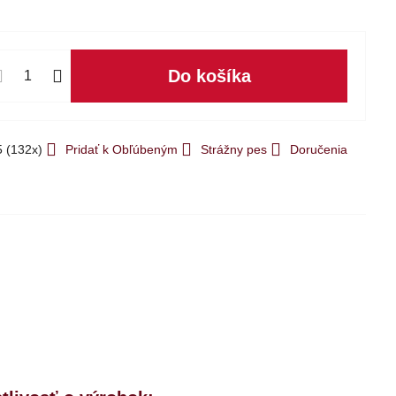
Do košíka
5
(
132
x)
Pridať k Obľúbeným
Strážny pes
Doručenia