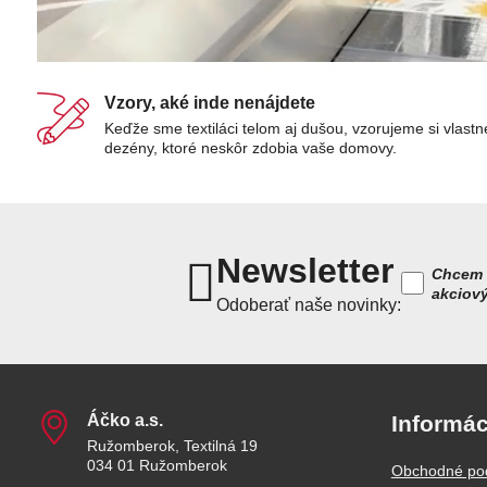
Vzory, aké inde nenájdete
Keďže sme textiláci telom aj dušou, vzorujeme si vlastn
dezény, ktoré neskôr zdobia vaše domovy.
Newsletter
Chcem 
akciov
Odoberať naše novinky:
Áčko a​.s​.
Informác
Ružomberok, Textilná 19
034 01 Ružomberok
Obchodné po