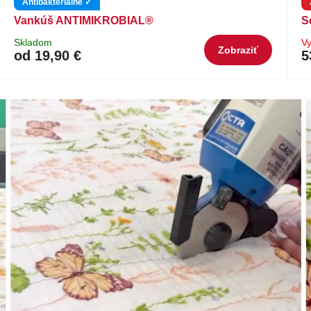
Antibakteriálne ✓
Vankúš ANTIMIKROBIAL®
S
Skladom
V
Zobraziť
od 19,90 €
5