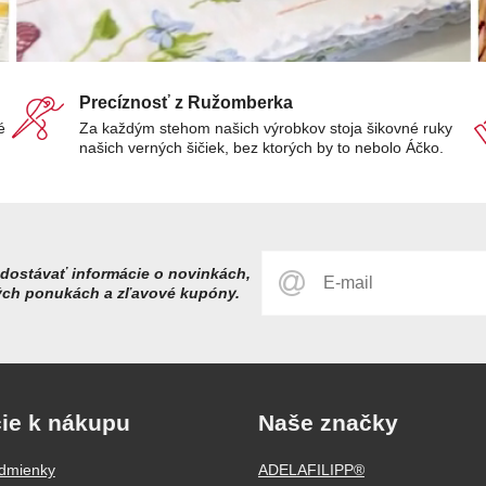
Precíznosť z Ružomberka
é
Za každým stehom našich výrobkov stoja šikovné ruky
našich verných šičiek, bez ktorých by to nebolo Áčko.
dostávať informácie o novinkách,
ých ponukách a zľavové kupóny.
ie k nákupu
Naše značky
dmienky
ADELAFILIPP®