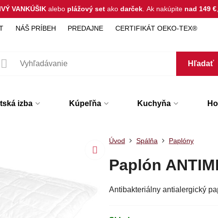
IVÝ VANKÚŠIK
alebo
plážový set
ako
darček
.
Ak nakúpite
nad 149 €
T
NÁŠ PRÍBEH
PREDAJNE
CERTIFIKÁT OEKO-TEX®
Hľadať
tská izba
Kúpeľňa
Kuchyňa
Hot
Úvod
Spálňa
Paplóny
Paplón ANTI
Antibakteriálny antialergický