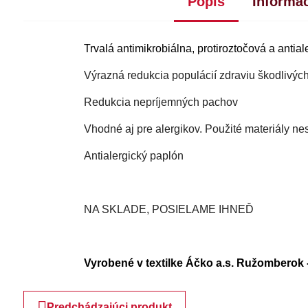
Popis
Informác
Trvalá antimikrobiálna, protiroztočová a antia
Výrazná redukcia populácií zdraviu škodlivýc
Redukcia nepríjemných pachov
Vhodné aj pre alergikov. Použité materiály ne
Antialergický paplón
NA SKLADE, POSIELAME IHNEĎ
Vyrobené v textilke Áčko a.s. Ružomberok 
Predchádzajúci produkt