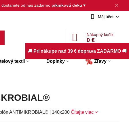
✕
, dostanete od nás zadarmo
piknikovú deku
♥
Môj účet
Nákupný košík
0 €
🚚
Pri nákupe nad 39 € doprava ZADARMO
🚚
elový textil
Doplnky
Zľavy
MIKROBIAL®
 paplón ANTIMIKROBIAL® | 140x200
Čítajte viac