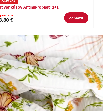
AKCIA 1+1
et vankúšov Antimikrobial® 1+1
ypredané
Zobraziť
3,80 €