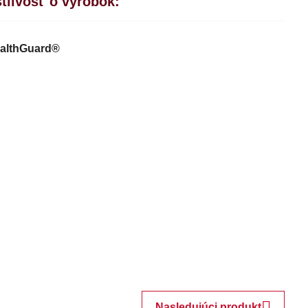
tlivosť o výrobok:
althGuard®
Nasledujúci produkt