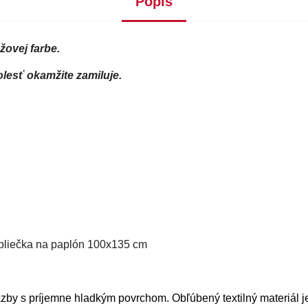
Popis
žovej farbe.
lesť okamžite zamiluje.
bliečka na paplón 100x135 cm
väzby s príjemne hladkým povrchom. Obľúbený textilný materiál j