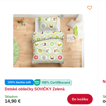
N
100% bavlna soft
Detské obliečky SOVIČKY Zelená
Skladom
S
Do košíka
14,90 €
o