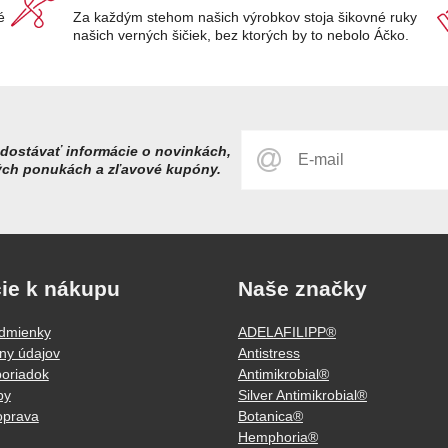
é
Za každým stehom našich výrobkov stoja šikovné ruky
našich verných šičiek, bez ktorých by to nebolo Áčko.
dostávať informácie o novinkách,
ých ponukách a zľavové kupóny.
ie k nákupu
Naše značky
dmienky
ADELAFILIPP®
ny údajov
Antistress
oriadok
Antimikrobial®
by
Silver Antimikrobial®
oprava
Botanica®
Hemphoria®