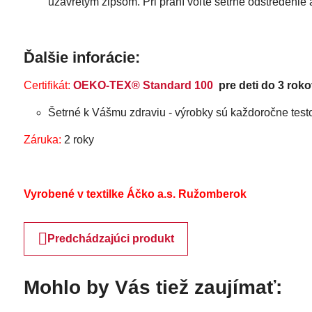
uzavretým zipsom. Pri praní voľte šetrné odstredenie
Ďalšie inforácie:
Certifikát:
OEKO-TEX® Standard 100
pre deti do 3 roko
Šetrné k Vášmu zdraviu - výrobky sú každoročne testo
Záruka:
2 roky
Vyrobené v textilke Áčko a.s. Ružomberok
Predchádzajúci produkt
Mohlo by Vás tiež zaujímať: