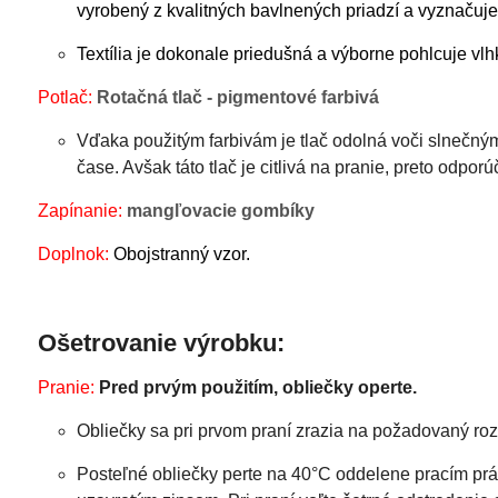
vyrobený z kvalitných bavlnených priadzí a vyznačuje
Textília je dokonale priedušná a výborne pohlcuje v
Potlač:
Rotačná tlač - pigmentové farbivá
Vďaka použitým farbivám je tlač odolná voči slnečn
čase. Avšak táto tlač je citlivá na pranie, preto odpo
Zapínanie:
mangľovacie gombíky
Doplnok:
Obojstranný vzor.
Ošetrovanie výrobku:
Pranie:
Pred prvým použitím, obliečky operte.
Obliečky sa pri prvom praní zrazia na požadovaný roz
Posteľné obliečky perte na 40°C oddelene pracím práš