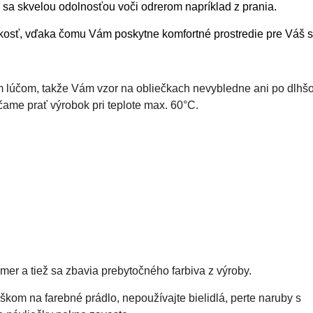
 sa skvelou odolnosťou voči odrerom napríklad z prania.
lhkosť, vďaka čomu Vám poskytne komfortné prostredie pre Váš 
ým lúčom, takže Vám vzor na obliečkach nevybledne ani po dlhš
rúčame prať výrobok pri teplote max. 60°C.
mer a tiež sa zbavia prebytočného farbiva z výroby.
kom na farebné prádlo, nepoužívajte bielidlá, perte naruby s