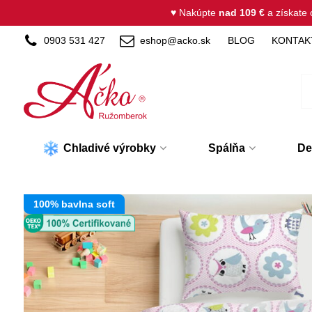
♥ Nakúpte
nad 109 €
a získate
0903 531 427
eshop@acko.sk
BLOG
KONTAK
Chladivé výrobky
Spálňa
De
100% bavlna soft