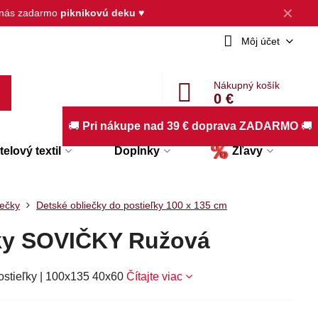
✕
d nás zadarmo
piknikovú deku
♥
Môj účet
Nákupný košík
0 €
🚚
Pri nákupe nad 39 € doprava ZADARMO
🚚
elový textil
Doplnky
Zľavy
iečky
Detské obliečky do postieľky 100 x 135 cm
čky SOVIČKY Ružová
ostieľky | 100x135 40x60
Čítajte viac