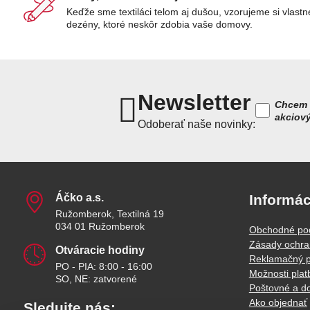
Keďže sme textiláci telom aj dušou, vzorujeme si vlastn
dezény, ktoré neskôr zdobia vaše domovy.
Newsletter
Chcem 
akciov
Odoberať naše novinky:
Áčko a​.s​.
Informác
Ružomberok, Textilná 19
034 01 Ružomberok
Obchodné po
Zásady ochra
Otváracie hodiny
Reklamačný p
PO - PIA: 8:00 - 16:00
Možnosti plat
SO, NE: zatvorené
Poštovné a d
Ako objednať
Sledujte nás: