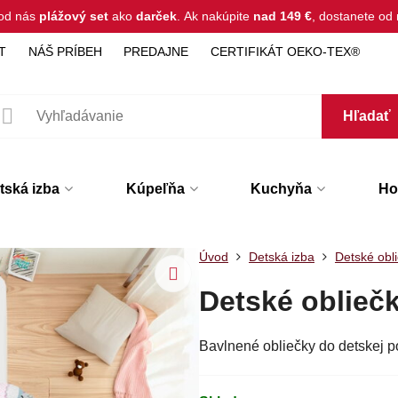
 od nás
plážový set
ako
darček
.
Ak nakúpite
nad 149 €
, dostanete o
T
NÁŠ PRÍBEH
PREDAJNE
CERTIFIKÁT OEKO-TEX®
Hľadať
tská izba
Kúpeľňa
Kuchyňa
Hot
Úvod
Detská izba
Detské obl
Detské oblie
Bavlnené obliečky do detskej p