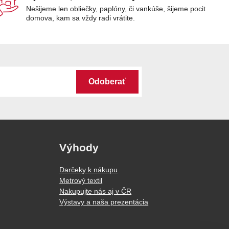
Nešijeme len obliečky, paplóny, či vankúše, šijeme pocit
domova, kam sa vždy radi vrátite.
Odoberať
Výhody
Darčeky k nákupu
Metrový textil
Nakupujte nás aj v ČR
Výstavy a naša prezentácia