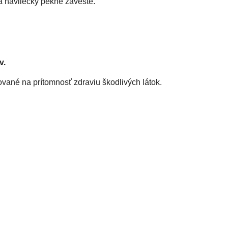
 a návliečky pekne zaveste.
v.
vané na prítomnosť zdraviu škodlivých látok.