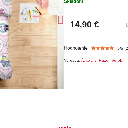
Skladom
14,90 €
Hodnotenie
5
/
5
(
2
Výrobca:
Áčko a.s. Ružomberok