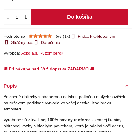
Do košíka
Hodnotenie
5
/
5
(
1
x)
Pridať k Obľúbeným
Strážny pes
Doručenia
Výrobca:
Áčko a.s. Ružomberok
🚚
Pri nákupe nad 39 € doprava ZADARMO
🚚
Popis
Bavlnené obliečky s nádhernou detskou potlačou malých sovičiek
na ružovom podklade vytvoria vo vašej detskej izbe hravú
atmosféru.
Vyrobené sú z kvalitnej
100% bavlny renforce
- jemnej tkaniny
plátnovej väzby s hladkým povrchom, ktorá je odolná voči oderu,
príjemná na dotyk, priedušná a dokonale pohlcuje vlhkosť.