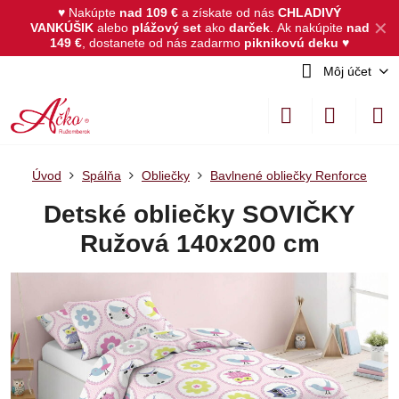
♥ Nakúpte
nad 109 €
a získate od nás
CHLADIVÝ
✕
VANKÚŠIK
alebo
plážový set
ako
darček
.
Ak nakúpite
nad
149 €
, dostanete od nás zadarmo
piknikovú deku
♥
Môj účet
Úvod
Spálňa
Obliečky
Bavlnené obliečky Renforce
Detské obliečky SOVIČKY
Ružová 140x200 cm