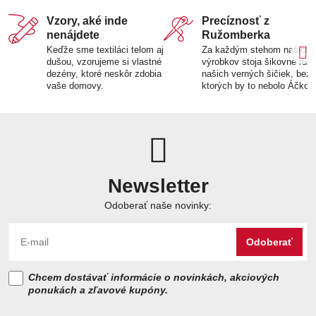
Vzory, aké inde
Precíznosť z
nenájdete
Ružomberka
Keďže sme textiláci telom aj
Za každým stehom našich
dušou, vzorujeme si vlastné
výrobkov stoja šikovné ruk
dezény, ktoré neskôr zdobia
našich verných šičiek, bez
vaše domovy.
ktorých by to nebolo Áčko.
Newsletter
Odoberať naše novinky:
Odoberať
Chcem dostávať informácie o novinkách, akciových
ponukách a zľavové kupóny.