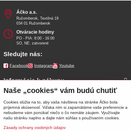
Áčko a​.s​.
Ružomberok, Textilná 19
034 01 Ružomberok
Otváracie hodiny
PO - PIA: 8:00 - 16:00
SO, NE: zatvorené
Sledujte nás:
Facebook
Instagram
Youtube
Informácie k nákupu
Naše „cookies“ vám budú chutiť
Naše značky
Cookies slúžia na to, aby vaša návšteva na stránke Áčko bola
príjemná skúsenosť. Vďaka nim si zapamätáme vaše preferencie a
Výhody
nebudeme vám ponúkať niečo o čo nemáte záujem. Využívajte
našu stránku naplno a dajte nám súhlas s používaním cookies.
Zásady ochrany osobných údajov