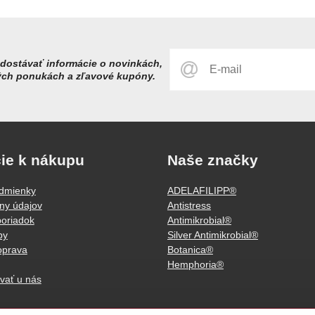
dostávať informácie o novinkách,
ých ponukách a zľavové kupóny.
ie k nákupu
Naše značky
dmienky
ADELAFILIPP®
ny údajov
Antistress
oriadok
Antimikrobial®
by
Silver Antimikrobial®
oprava
Botanica®
Hemphoria®
vať u nás