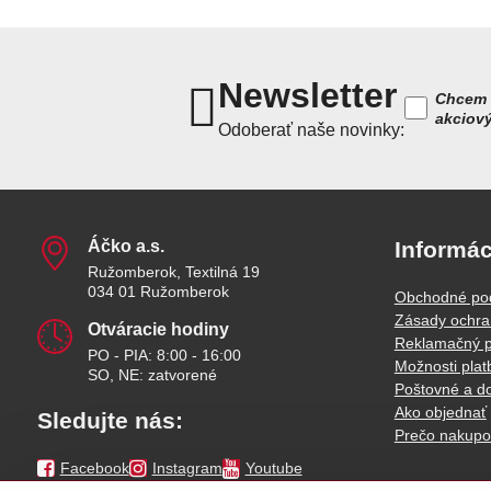
Newsletter
Chcem 
akciov
Odoberať naše novinky:
Áčko a​.s​.
Informác
Ružomberok, Textilná 19
034 01 Ružomberok
Obchodné po
Zásady ochra
Otváracie hodiny
Reklamačný p
PO - PIA: 8:00 - 16:00
Možnosti plat
SO, NE: zatvorené
Poštovné a d
Ako objednať
Sledujte nás:
Prečo nakupo
Facebook
Instagram
Youtube