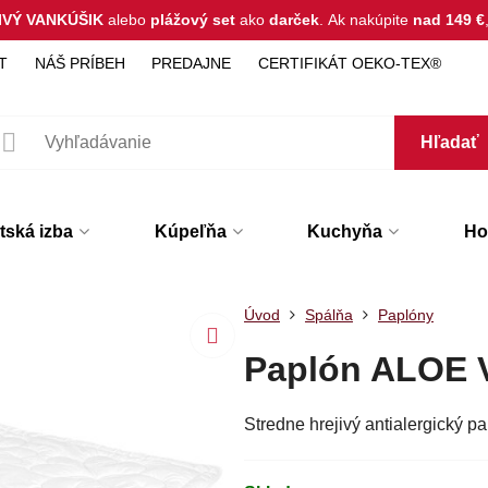
IVÝ VANKÚŠIK
alebo
plážový set
ako
darček
.
Ak nakúpite
nad 149 €
T
NÁŠ PRÍBEH
PREDAJNE
CERTIFIKÁT OEKO-TEX®
Hľadať
tská izba
Kúpeľňa
Kuchyňa
Hot
Úvod
Spálňa
Paplóny
Paplón ALOE 
Stredne hrejivý antialergický