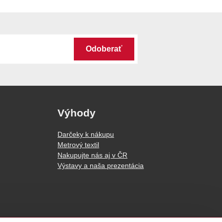
Odoberať
Výhody
Darčeky k nákupu
Metrový textil
Nakupujte nás aj v ČR
Výstavy a naša prezentácia