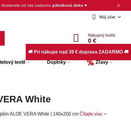
✕
, dostanete od nás zadarmo
piknikovú deku
♥
Môj účet
Nákupný košík
0 €
🚚
Pri nákupe nad 39 € doprava ZADARMO
🚚
elový textil
Doplnky
Zľavy
VERA White
 paplón ALOE VERA White | 140x200 cm
Čítajte viac