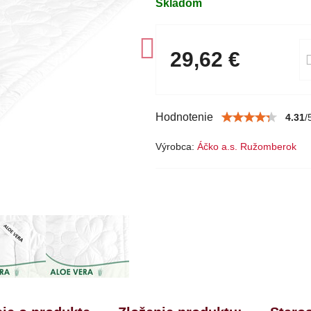
Skladom
29,62 €
Hodnotenie
4.31
/
Výrobca:
Áčko a.s. Ružomberok