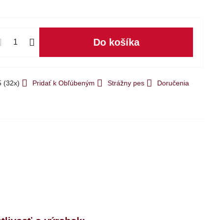
Do košíka
5
(
32
x)
Pridať k Obľúbeným
Strážny pes
Doručenia