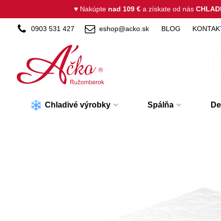
♥ Nakúpte
nad 109 €
a získate od nás
CHLAD
0903 531 427
eshop@acko.sk
BLOG
KONTAK
Chladivé výrobky
Spálňa
De