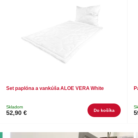
Set paplóna a vankúša ALOE VERA White
P
Skladom
S
Do košíka
52,90 €
5