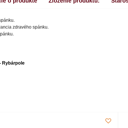
ie o produkte
Zloženie produktu:
Staros
spánku.
rancia zdravého spánku.
spánku.
- Rybárpole