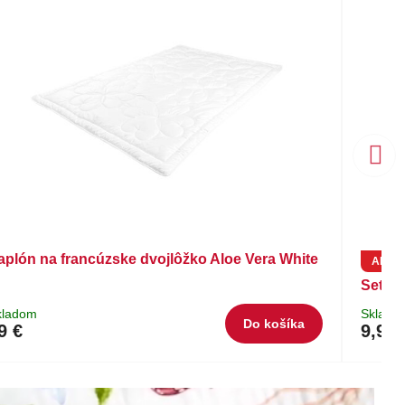
aplón na francúzske dvojlôžko Aloe Vera White
AKCIA
Set v
kladom
Sklado
Do košíka
9 €
9,90 